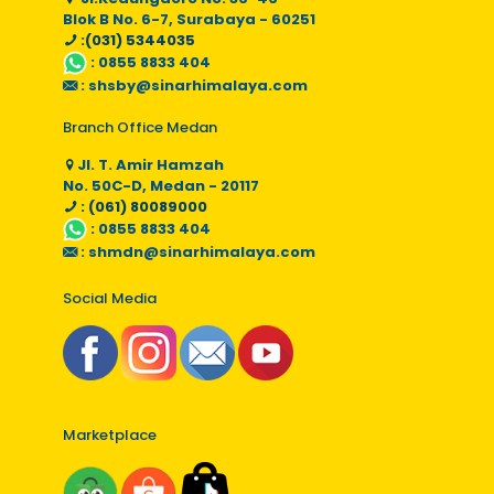
Blok B No. 6-7, Surabaya - 60251
:(031) 5344035
:
0855 8833 404
:
shsby@sinarhimalaya.com
Branch Office Medan
Jl. T. Amir Hamzah
No. 50C-D, Medan - 20117
: (061) 80089000
:
0855 8833 404
:
shmdn@sinarhimalaya.com
Social Media
Marketplace