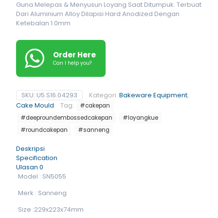
Guna Melepas & Menyusun Loyang Saat Ditumpuk. Terbuat
Dari Aluminium Alloy Dilapisi Hard Anodized Dengan
Ketebalan 1.0mm
Order Here
Can I help you?
SKU:
U5.S16.04293
Kategori:
Bakeware Equipment
,
Cake Mould
Tag:
#cakepan
#deeproundembossedcakepan
#loyangkue
#roundcakepan
#sanneng
Deskripsi
Specification
Ulasan
0
Model : SN5055
Merk : Sanneng
Size :229x223x74mm