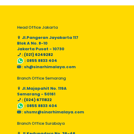
Head Office Jakarta
Jl.Pangeran Jayakarta 117
Blok A No. 8-10
Jakarta Pusat - 10730
: (021) 6249282
:
0855 8833 404
:
sh@sinarhimalaya.com
Branch Office Semarang
Jl.Majapahit No. 119A
Semarang - 50161
: (024) 6711822
:
0855 8833 404
:
shsmr@sinarhimalaya.com
Branch Office Surabaya
Jl.Kedungdoro No. 36-46