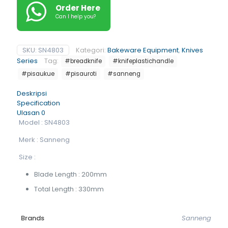
Order Here
Can I help you?
SKU:
SN4803
Kategori:
Bakeware Equipment
,
Knives
Series
Tag:
#breadknife
#knifeplastichandle
#pisaukue
#pisauroti
#sanneng
Deskripsi
Specification
Ulasan
0
Model : SN4803
Merk : Sanneng
Size :
Blade Length : 200mm
Total Length : 330mm
Brands
Sanneng