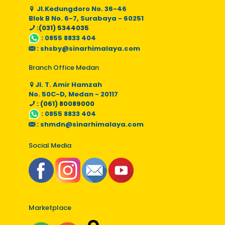
Jl.Kedungdoro No. 36-46
Blok B No. 6-7, Surabaya - 60251
:(031) 5344035
:
0855 8833 404
:
shsby@sinarhimalaya.com
Branch Office Medan
Jl. T. Amir Hamzah
No. 50C-D, Medan - 20117
: (061) 80089000
:
0855 8833 404
:
shmdn@sinarhimalaya.com
Social Media
Marketplace