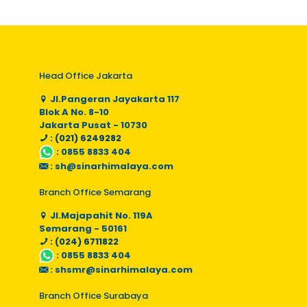
Head Office Jakarta
Jl.Pangeran Jayakarta 117
Blok A No. 8-10
Jakarta Pusat - 10730
: (021) 6249282
:
0855 8833 404
:
sh@sinarhimalaya.com
Branch Office Semarang
Jl.Majapahit No. 119A
Semarang - 50161
: (024) 6711822
:
0855 8833 404
:
shsmr@sinarhimalaya.com
Branch Office Surabaya