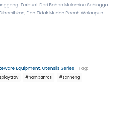
anggang. Terbuat Dari Bahan Melamine Sehingga
Dibersihkan, Dan Tidak Mudah Pecah Walaupun
keware Equipment
,
Utensils Series
Tag:
playtray
#nampanroti
#sanneng