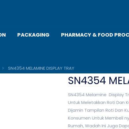
ON
PACKAGING
PHARMACY & FOOD PROC
SN4354 MELAMINE DISPLAY TRAY
SN4354 MEL
SN4354 Melamine Display T
Untuk Meletakkan Roti Dan K
Dijamin Tampilan Roti Dan K
Konsumen Untuk Membeli nya
Rumah, Wadah Ini Juga Dap