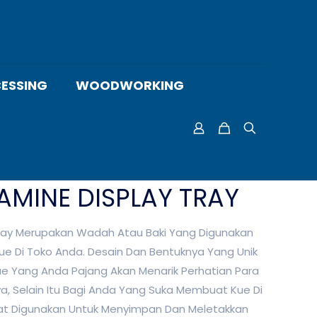
ESSING
WOODWORKING
AMINE DISPLAY TRAY
ray Merupakan Wadah Atau Baki Yang Digunakan
ue Di Toko Anda. Desain Dan Bentuknya Yang Unik
ue Yang Anda Pajang Akan Menarik Perhatian Para
, Selain Itu Bagi Anda Yang Suka Membuat Kue Di
at Digunakan Untuk Menyimpan Dan Meletakkan