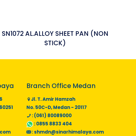
SN1072 AL.ALLOY SHEET PAN (NON
STICK)
baya
Branch Office Medan
6
Jl. T. Amir Hamzah
 60251
No. 50C-D, Medan - 20117
: (061) 80089000
:
0855 8833 404
.com
:
shmdn@sinarhimalaya.com