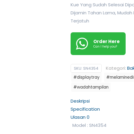
Kue Yang Sudah Selesai Dip
Dijamin Tahan Lama, Mudah 
Terjatuh
Order Here
Can I help you?
Kategori:
Ba
SKU:
SN4354
#displaytray
#melaminedis
#wadahtampilan
Deskripsi
Specification
Ulasan
0
Model : SN4354