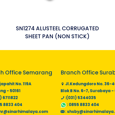
SN1274 ALUSTEEL CORRUGATED
SHEET PAN (NON STICK)
h Office Semarang
Branch Office Sura
japahit No. 119A
Jl.Kedungdoro No. 36-4
g - 50161
Blok B No. 6-7, Surabaya -
) 6711822
:(031) 5344035
5 8833 404
:
0855 8833 404
mr@sinarhimalaya.com
:
shsby@sinarhimalaya