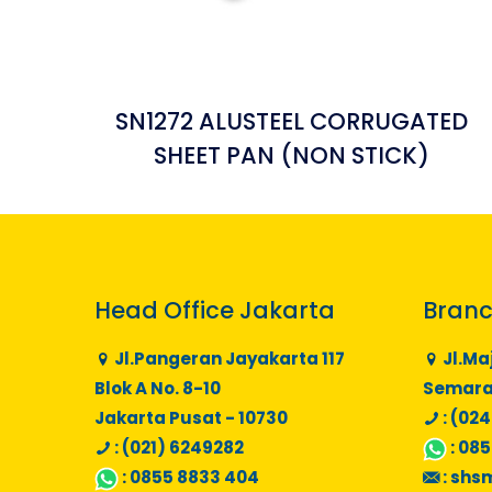
SN1272 ALUSTEEL CORRUGATED
SHEET PAN (NON STICK)
Head Office Jakarta
Branc
Jl.Pangeran Jayakarta 117
Jl.Ma
Blok A No. 8-10
Semaran
Jakarta Pusat - 10730
: (024
: (021) 6249282
:
085
:
0855 8833 404
:
shs