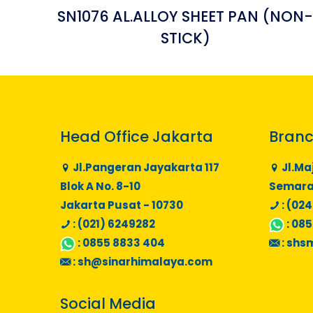
SN1076 AL.ALLOY SHEET PAN (NON
STICK)
Head Office Jakarta
Branc
Jl.Pangeran Jayakarta 117
Jl.Ma
Blok A No. 8-10
Semaran
Jakarta Pusat - 10730
: (024
: (021) 6249282
:
085
:
0855 8833 404
:
shs
:
sh@sinarhimalaya.com
Social Media