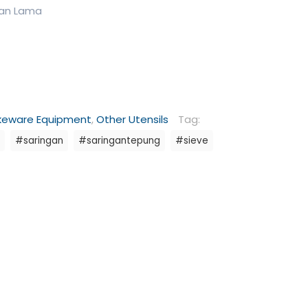
han Lama
keware Equipment
,
Other Utensils
Tag:
#saringan
#saringantepung
#sieve