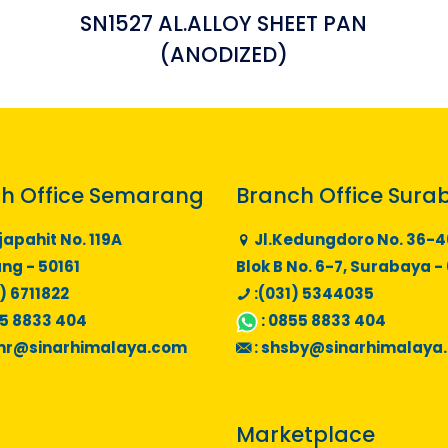
-
SN1527 AL.ALLOY SHEET PAN
(ANODIZED)
h Office Semarang
Branch Office Sura
japahit No. 119A
Jl.Kedungdoro No. 36-4
g - 50161
Blok B No. 6-7, Surabaya -
) 6711822
:(031) 5344035
5 8833 404
:
0855 8833 404
mr@sinarhimalaya.com
:
shsby@sinarhimalaya
Marketplace