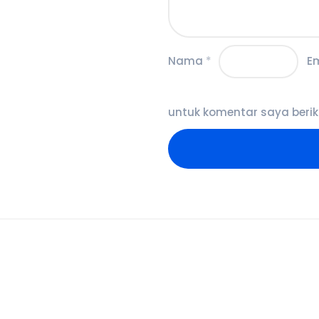
Nama
*
E
untuk komentar saya berik