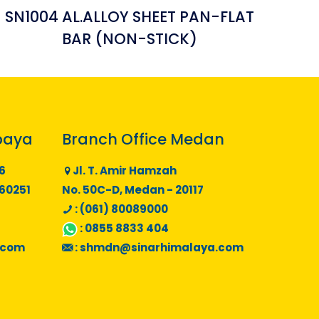
SN1004 AL.ALLOY SHEET PAN-FLAT
BAR (NON-STICK)
baya
Branch Office Medan
6
Jl. T. Amir Hamzah
 60251
No. 50C-D, Medan - 20117
: (061) 80089000
:
0855 8833 404
.com
:
shmdn@sinarhimalaya.com