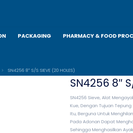
ON
PACKAGING
PHARMACY & FOOD PROC
SN4256 8″ S/S SIEVE (20 HOLES)
SN4256 8″ S
SN4256 Sieve, Alat Mengay
Kue, Dengan Tujuan Tepung Y
Itu, Berguna Untuk Menghil
Pada Adonan Dapat Menghasi
Sehingga Menghasilkan Ayaka