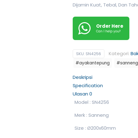
Dijamin Kuat, Tebal, Dan Ta
Order Here
Can I help you?
Kategori:
Ba
SKU:
SN4256
#ayakantepung
#sanneng
Deskripsi
Specification
Ulasan
0
Model : SN4256
Merk : Sanneng
Size : Ø200x60mm