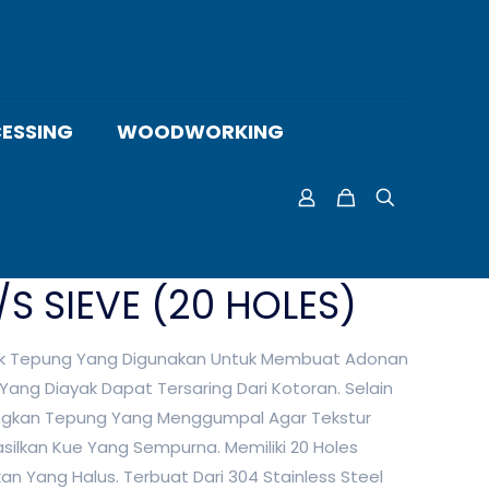
ESSING
WOODWORKING
/S SIEVE (20 HOLES)
ak Tepung Yang Digunakan Untuk Membuat Adonan
ang Diayak Dapat Tersaring Dari Kotoran. Selain
angkan Tepung Yang Menggumpal Agar Tekstur
lkan Kue Yang Sempurna. Memiliki 20 Holes
n Yang Halus. Terbuat Dari 304 Stainless Steel