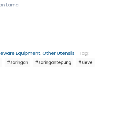
han Lama
keware Equipment
,
Other Utensils
Tag:
#saringan
#saringantepung
#sieve