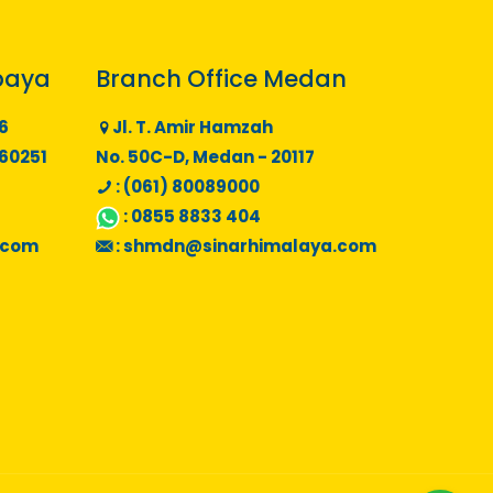
baya
Branch Office Medan
6
Jl. T. Amir Hamzah
 60251
No. 50C-D, Medan - 20117
: (061) 80089000
:
0855 8833 404
.com
:
shmdn@sinarhimalaya.com