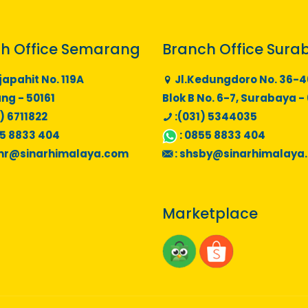
h Office Semarang
Branch Office Sura
japahit No. 119A
Jl.Kedungdoro No. 36-4
g - 50161
Blok B No. 6-7, Surabaya -
) 6711822
:(031) 5344035
5 8833 404
:
0855 8833 404
mr@sinarhimalaya.com
:
shsby@sinarhimalaya
Marketplace