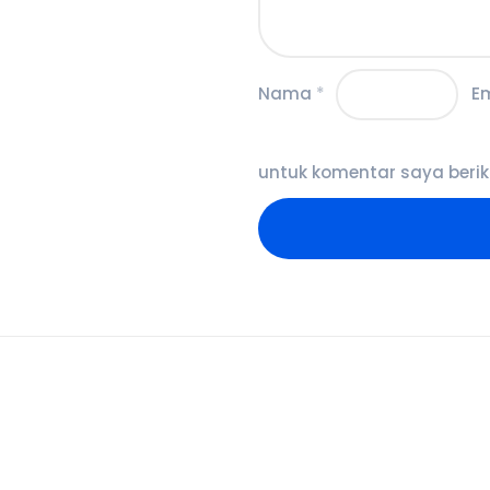
Nama
*
E
untuk komentar saya berik