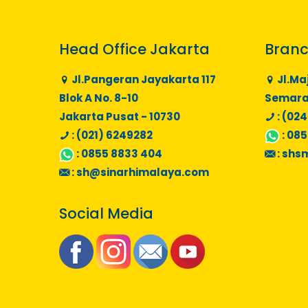
Head Office Jakarta
Branc
Jl.Pangeran Jayakarta 117
Jl.Ma
Blok A No. 8-10
Semaran
Jakarta Pusat - 10730
: (024
: (021) 6249282
:
085
:
0855 8833 404
:
shs
:
sh@sinarhimalaya.com
Social Media