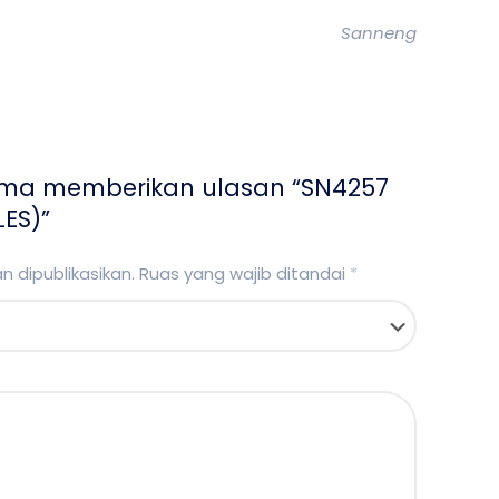
Sanneng
ama memberikan ulasan “SN4257
LES)”
 dipublikasikan.
Ruas yang wajib ditandai
*