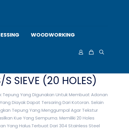
ESSING
WOODWORKING
S/S SIEVE (20 HOLES)
ak Tepung Yang Digunakan Untuk Membuat Adonan
ang Diayak Dapat Tersaring Dari Kotoran. Selain
angkan Tepung Yang Menggumpal Agar Tekstur
lkan Kue Yang Sempurna. Memiliki 20 Holes
n Yang Halus.Terbuat Dari 304 Stainless Steel