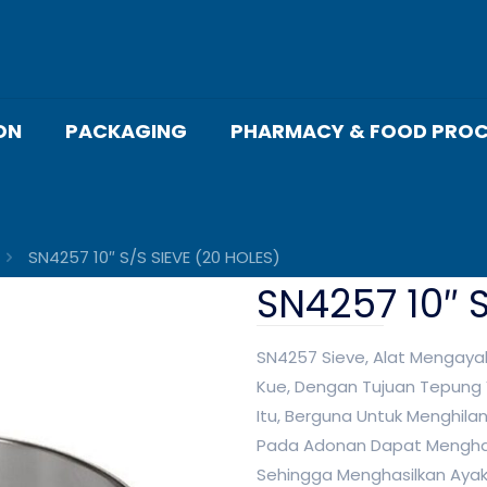
ON
PACKAGING
PHARMACY & FOOD PROC
SN4257 10″ S/S SIEVE (20 HOLES)
SN4257 10″ 
SN4257 Sieve, Alat Mengay
Kue, Dengan Tujuan Tepung Y
Itu, Berguna Untuk Menghil
Pada Adonan Dapat Menghasi
Sehingga Menghasilkan Ayaka