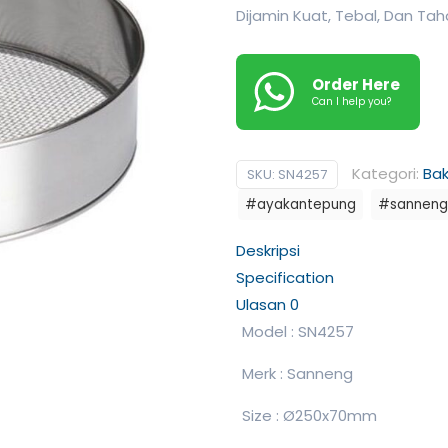
Dijamin Kuat, Tebal, Dan Ta
Order Here
Can I help you?
Kategori:
Ba
SKU:
SN4257
#ayakantepung
#sanneng
Deskripsi
Specification
Ulasan
0
Model : SN4257
Merk : Sanneng
Size : Ø250x70mm