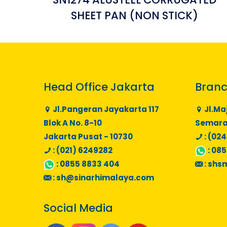
SHEET PAN (NON STICK)
Head Office Jakarta
Branc
Jl.Pangeran Jayakarta 117
Jl.Ma
Blok A No. 8-10
Semaran
Jakarta Pusat - 10730
: (024
: (021) 6249282
:
085
:
0855 8833 404
:
shs
:
sh@sinarhimalaya.com
Social Media