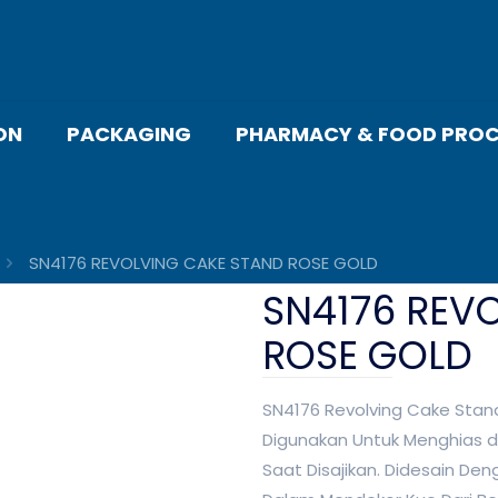
ON
PACKAGING
PHARMACY & FOOD PROC
SN4176 REVOLVING CAKE STAND ROSE GOLD
SN4176 REV
ROSE GOLD
SN4176 Revolving Cake Stan
Digunakan Untuk Menghias da
Saat Disajikan. Didesain 