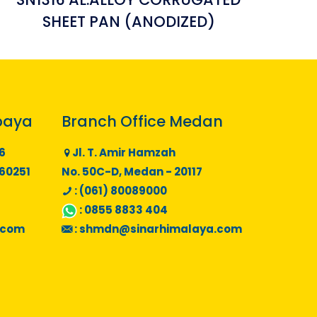
SHEET PAN (ANODIZED)
baya
Branch Office Medan
6
Jl. T. Amir Hamzah
 60251
No. 50C-D, Medan - 20117
: (061) 80089000
:
0855 8833 404
.com
:
shmdn@sinarhimalaya.com