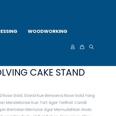
ESSING
WOODWORKING
OLVING CAKE STAND
d Rose Gold, Stand Kue Berwarna Rose Gold Yang
n Mendekorasi Kue Tart Agar Terlihat Cantik
Dengan Bantalan Memutar Agar Memudahkan Anda