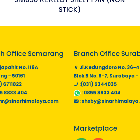
STICK)
h Office Semarang
Branch Office Sura
japahit No. 119A
Jl.Kedungdoro No. 36-4
g - 50161
Blok B No. 6-7, Surabaya -
) 6711822
:(031) 5344035
5 8833 404
:
0855 8833 404
mr@sinarhimalaya.com
:
shsby@sinarhimalaya
Marketplace