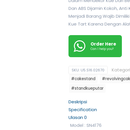
Dalam Mendekor Kue Dari Ber
Dan ABS Dijamin Kokoh, Anti 
Menjadi Barang Wajib Dimili
Kue Tart Karena Dengan Alat
Order Here
Can I help you?
Kategor
SKU:
U5.S16.02670
#cakestand
#revolvingca
#standkueputar
Deskripsi
Specification
Ulasan
0
Model : SN4176