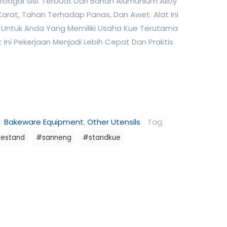
bagai Sisi. Terbuat Dari Bahan Alumunium Alloy
Karat, Tahan Terhadap Panas, Dan Awet. Alat Ini
ki Untuk Anda Yang Memiliki Usaha Kue Terutama
 Ini Pekerjaan Menjadi Lebih Cepat Dan Praktis
i:
Bakeware Equipment
,
Other Utensils
Tag:
kestand
#sanneng
#standkue