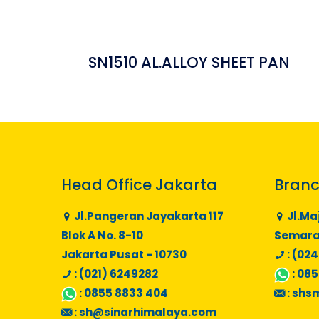
SN1510 AL.ALLOY SHEET PAN
Head Office Jakarta
Branc
Jl.Pangeran Jayakarta 117
Jl.Ma
Blok A No. 8-10
Semaran
Jakarta Pusat - 10730
: (024
: (021) 6249282
:
085
:
0855 8833 404
:
shs
:
sh@sinarhimalaya.com