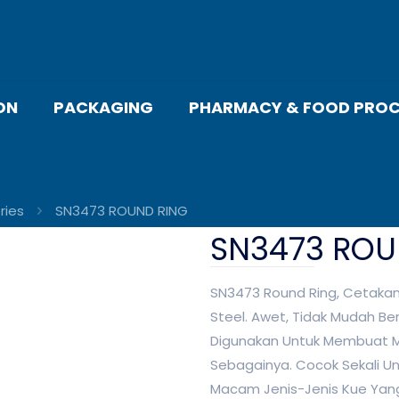
ON
PACKAGING
PHARMACY & FOOD PROC
ries
SN3473 ROUND RING
SN3473 ROU
SN3473 Round Ring, Cetakan
Steel. Awet, Tidak Mudah Be
Digunakan Untuk Membuat Mi
Sebagainya. Cocok Sekali U
Macam Jenis-Jenis Kue Yang