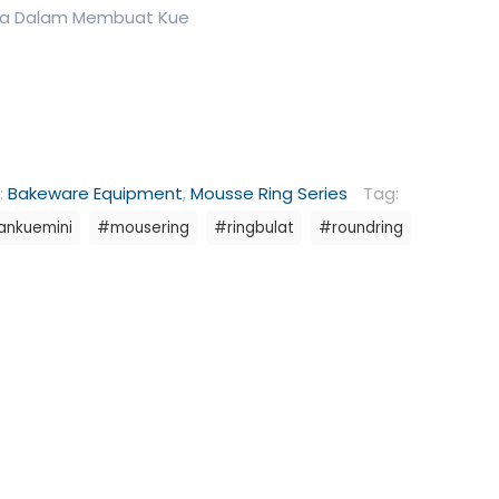
nda Dalam Membuat Kue
:
Bakeware Equipment
,
Mousse Ring Series
Tag:
ankuemini
#mousering
#ringbulat
#roundring