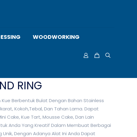
ESSING
WOODWORKING
ND RING
 Kue Berbentuk Bulat Dengan Bahan Stainless
rkarat, Kokoh,Tebal, Dan Tahan Lama. Dapat
ni Cake, Kue Tart, Mousse Cake, Dan Lain
ntuk Anda Yang Kreatif Dalam Membuat Berbagai
 Unik, Dengan Adanya Alat Ini Anda Dapat