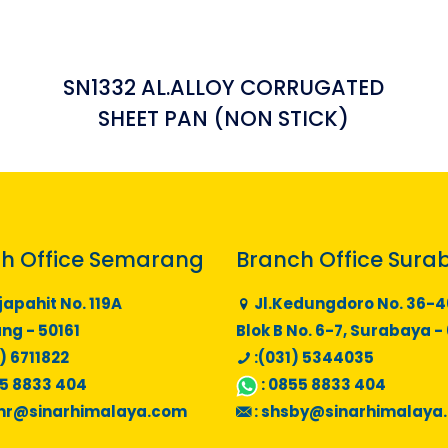
SN1332 AL.ALLOY CORRUGATED
SHEET PAN (NON STICK)
h Office Semarang
Branch Office Sura
japahit No. 119A
Jl.Kedungdoro No. 36-4
g - 50161
Blok B No. 6-7, Surabaya -
) 6711822
:(031) 5344035
5 8833 404
:
0855 8833 404
mr@sinarhimalaya.com
:
shsby@sinarhimalaya