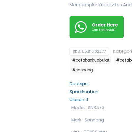
Mengeksplor Kreativitas A
Order Here
Can I help you?
Kategori
SKU:
U5.S16.02277
#cetakankuebulat
#cetak
#sanneng
Deskripsi
Specification
Ulasan
0
Model : SN3473
Merk : Sanneng