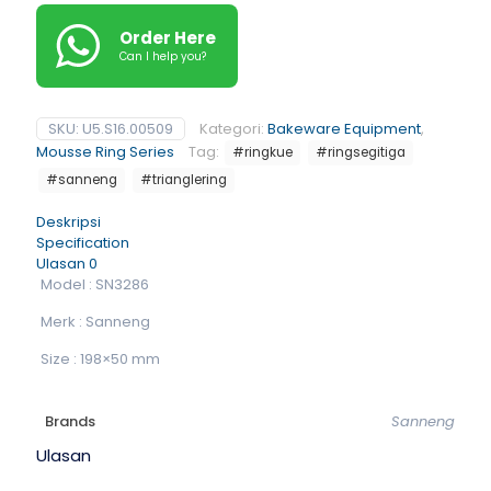
Order Here
Can I help you?
SKU:
U5.S16.00509
Kategori:
Bakeware Equipment
,
Mousse Ring Series
Tag:
#ringkue
#ringsegitiga
#sanneng
#trianglering
Deskripsi
Specification
Ulasan
0
Model : SN3286
Merk : Sanneng
Size : 198×50 mm
Brands
Sanneng
Ulasan