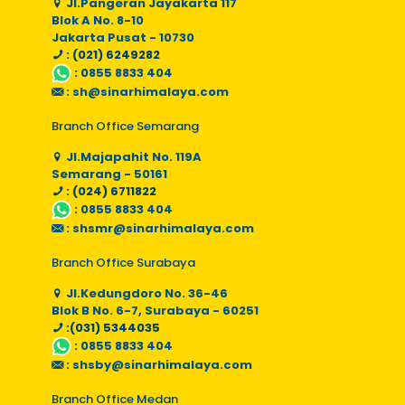
Jl.Pangeran Jayakarta 117
Blok A No. 8-10
Jakarta Pusat - 10730
: (021) 6249282
:
0855 8833 404
:
sh@sinarhimalaya.com
Branch Office Semarang
Jl.Majapahit No. 119A
Semarang - 50161
: (024) 6711822
:
0855 8833 404
:
shsmr@sinarhimalaya.com
Branch Office Surabaya
Jl.Kedungdoro No. 36-46
Blok B No. 6-7, Surabaya - 60251
:(031) 5344035
:
0855 8833 404
:
shsby@sinarhimalaya.com
Branch Office Medan