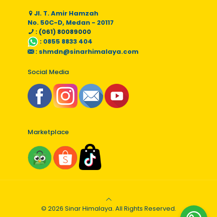
Jl. T. Amir Hamzah
No. 50C-D, Medan - 20117
: (061) 80089000
:
0855 8833 404
:
shmdn@sinarhimalaya.com
Social Media
Marketplace
© 2026 Sinar Himalaya. All Rights Reserved.