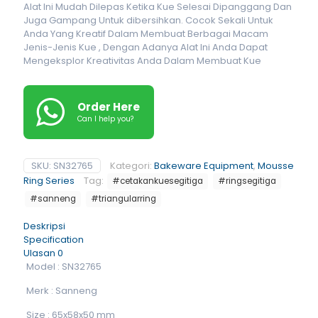
Alat Ini Mudah Dilepas Ketika Kue Selesai Dipanggang Dan
Juga Gampang Untuk dibersihkan. Cocok Sekali Untuk
Anda Yang Kreatif Dalam Membuat Berbagai Macam
Jenis-Jenis Kue , Dengan Adanya Alat Ini Anda Dapat
Mengeksplor Kreativitas Anda Dalam Membuat Kue
Order Here
Can I help you?
SKU:
SN32765
Kategori:
Bakeware Equipment
,
Mousse
Ring Series
Tag:
#cetakankuesegitiga
#ringsegitiga
#sanneng
#triangularring
Deskripsi
Specification
Ulasan
0
Model : SN32765
Merk : Sanneng
Size : 65x58x50 mm