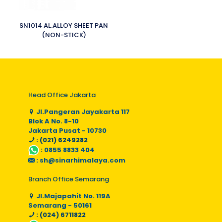
SN1014 AL.ALLOY SHEET PAN
(NON-STICK)
Head Office Jakarta
Jl.Pangeran Jayakarta 117
Blok A No. 8-10
Jakarta Pusat - 10730
: (021) 6249282
:
0855 8833 404
:
sh@sinarhimalaya.com
Branch Office Semarang
Jl.Majapahit No. 119A
Semarang - 50161
: (024) 6711822