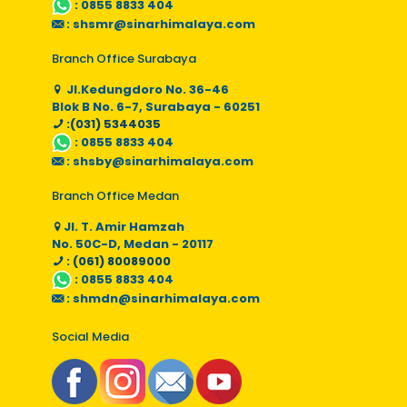
:
0855 8833 404
:
shsmr@sinarhimalaya.com
Branch Office Surabaya
Jl.Kedungdoro No. 36-46
Blok B No. 6-7, Surabaya - 60251
:(031) 5344035
:
0855 8833 404
:
shsby@sinarhimalaya.com
Branch Office Medan
Jl. T. Amir Hamzah
No. 50C-D, Medan - 20117
: (061) 80089000
:
0855 8833 404
:
shmdn@sinarhimalaya.com
Social Media