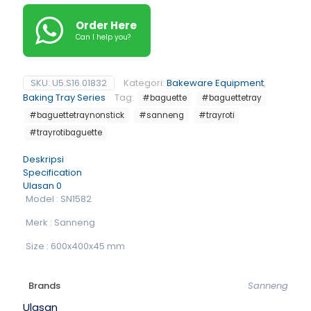
Order Here
Can I help you?
SKU:
U5.S16.01832
Kategori:
Bakeware Equipment
,
Baking Tray Series
Tag:
#baguette
#baguettetray
#baguettetraynonstick
#sanneng
#trayroti
#trayrotibaguette
Deskripsi
Specification
Ulasan
0
Model : SN1582
Merk : Sanneng
Size : 600x400x45 mm
Brands
Sanneng
Ulasan