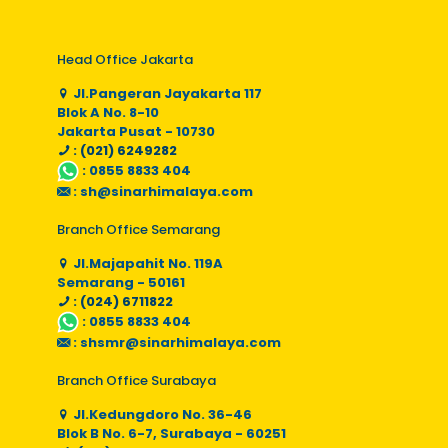
Head Office Jakarta
Jl.Pangeran Jayakarta 117
Blok A No. 8-10
Jakarta Pusat - 10730
: (021) 6249282
:
0855 8833 404
:
sh@sinarhimalaya.com
Branch Office Semarang
Jl.Majapahit No. 119A
Semarang - 50161
: (024) 6711822
:
0855 8833 404
:
shsmr@sinarhimalaya.com
Branch Office Surabaya
Jl.Kedungdoro No. 36-46
Blok B No. 6-7, Surabaya - 60251