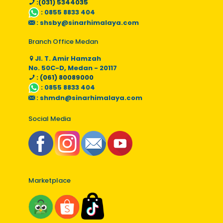
:(031) 5344035
:
0855 8833 404
:
shsby@sinarhimalaya.com
Branch Office Medan
Jl. T. Amir Hamzah
No. 50C-D, Medan - 20117
: (061) 80089000
:
0855 8833 404
:
shmdn@sinarhimalaya.com
Social Media
Marketplace