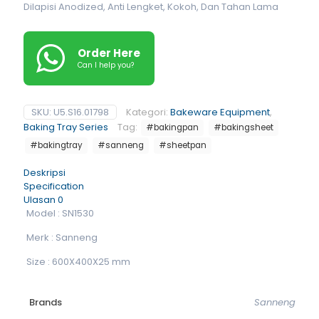
Dilapisi Anodized, Anti Lengket, Kokoh, Dan Tahan Lama
Order Here
Can I help you?
SKU:
U5.S16.01798
Kategori:
Bakeware Equipment
,
Baking Tray Series
Tag:
#bakingpan
#bakingsheet
#bakingtray
#sanneng
#sheetpan
Deskripsi
Specification
Ulasan
0
Model : SN1530
Merk : Sanneng
Size : 600X400X25 mm
Brands
Sanneng