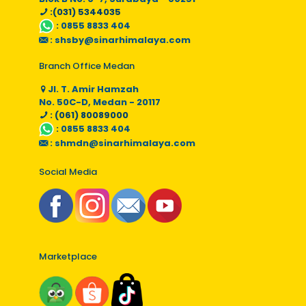
:(031) 5344035
:
0855 8833 404
:
shsby@sinarhimalaya.com
Branch Office Medan
Jl. T. Amir Hamzah
No. 50C-D, Medan - 20117
: (061) 80089000
:
0855 8833 404
:
shmdn@sinarhimalaya.com
Social Media
Marketplace