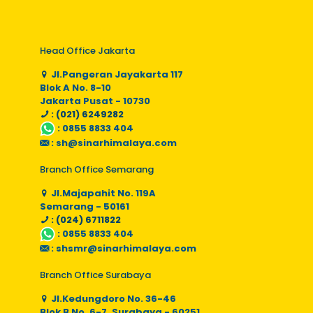
Head Office Jakarta
Jl.Pangeran Jayakarta 117
Blok A No. 8-10
Jakarta Pusat - 10730
: (021) 6249282
:
0855 8833 404
:
sh@sinarhimalaya.com
Branch Office Semarang
Jl.Majapahit No. 119A
Semarang - 50161
: (024) 6711822
:
0855 8833 404
:
shsmr@sinarhimalaya.com
Branch Office Surabaya
Jl.Kedungdoro No. 36-46
Blok B No. 6-7, Surabaya - 60251