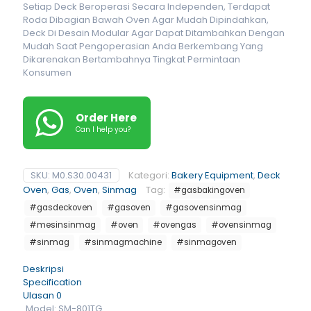
Setiap Deck Beroperasi Secara Independen, Terdapat
Roda Dibagian Bawah Oven Agar Mudah Dipindahkan,
Deck Di Desain Modular Agar Dapat Ditambahkan Dengan
Mudah Saat Pengoperasian Anda Berkembang Yang
Dikarenakan Bertambahnya Tingkat Permintaan
Konsumen
Order Here
Can I help you?
SKU:
M0.S30.00431
Kategori:
Bakery Equipment
,
Deck
Oven
,
Gas
,
Oven
,
Sinmag
Tag:
#gasbakingoven
#gasdeckoven
#gasoven
#gasovensinmag
#mesinsinmag
#oven
#ovengas
#ovensinmag
#sinmag
#sinmagmachine
#sinmagoven
Deskripsi
Specification
Ulasan
0
Model: SM-801TG