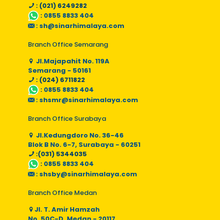
: (021) 6249282
:
0855 8833 404
:
sh@sinarhimalaya.com
Branch Office Semarang
Jl.Majapahit No. 119A
Semarang - 50161
: (024) 6711822
:
0855 8833 404
:
shsmr@sinarhimalaya.com
Branch Office Surabaya
Jl.Kedungdoro No. 36-46
Blok B No. 6-7, Surabaya - 60251
:(031) 5344035
:
0855 8833 404
:
shsby@sinarhimalaya.com
Branch Office Medan
Jl. T. Amir Hamzah
No. 50C-D, Medan - 20117