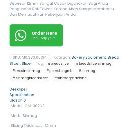
Sebesar 12mm. Sangat Cocok Digunakan Bagi Anda
Pengusaha Roti Tawar, Karena Akan Sangat Membantu
Dan Memudahkan Pekerjaan Anda
Order Here
Can I help you?
SKU:
M0.S30.00314
Kategori:
Bakery Equipment
,
Bread
Slicer
,
Slicer
Tag:
#breadslicer
#breadslicersinmag
#mesinsinmag
#pemotongroti
#sinmag
#sinmagbreadslicer
#sinmagmachine
Deskripsi
Specification
Ulasan
0
Model : SM-302NS
Merk : Sinmag
Slicing Thickness : 12mm