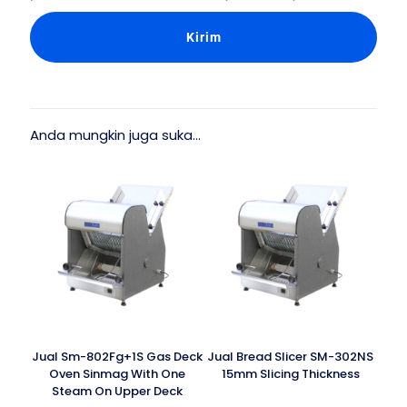
Anda mungkin juga suka…
Jual Sm-802Fg+1S Gas Deck
Jual Bread Slicer SM-302NS
Oven Sinmag With One
15mm Slicing Thickness
Steam On Upper Deck