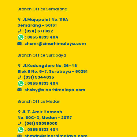
Branch Office Semarang
Jl.Majapahit No. 119A
Semarang - 50161
: (024) 6711822
:
0855 8833 404
:
shsmr@sinarhimalaya.com
Branch Office Surabaya
Jl.Kedungdoro No. 36-46
Blok B No. 6-7, Surabaya - 60251
:(031) 5344035
:
0855 8833 404
:
shsby@sinarhimalaya.com
Branch Office Medan
Jl. T. Amir Hamzah
No. 50C-D, Medan - 20117
: (061) 80089000
:
0855 8833 404
:
shmdn@sinarhimalaya.com