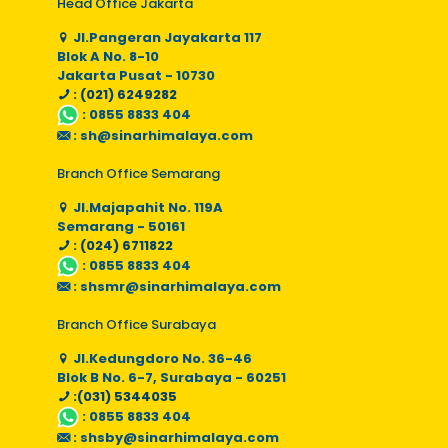
Head Office Jakarta
Jl.Pangeran Jayakarta 117
Blok A No. 8-10
Jakarta Pusat - 10730
: (021) 6249282
:
0855 8833 404
:
sh@sinarhimalaya.com
Branch Office Semarang
Jl.Majapahit No. 119A
Semarang - 50161
: (024) 6711822
:
0855 8833 404
:
shsmr@sinarhimalaya.com
Branch Office Surabaya
Jl.Kedungdoro No. 36-46
Blok B No. 6-7, Surabaya - 60251
:(031) 5344035
:
0855 8833 404
:
shsby@sinarhimalaya.com