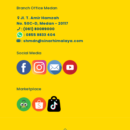
Branch Office Medan
Jl. T. Amir Hamzah
No. 50C-D, Medan - 20117
: (061) 80089000
:
0855 8833 404
:
shmdn@sinarhimalaya.com
Social Media
Marketplace