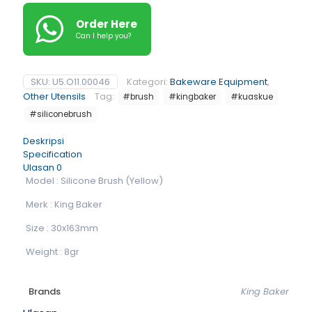
Order Here
Can I help you?
SKU:
U5.O11.00046
Kategori:
Bakeware Equipment
,
Other Utensils
Tag:
#brush
#kingbaker
#kuaskue
#siliconebrush
Deskripsi
Specification
Ulasan
0
Model : Silicone Brush (Yellow)
Merk : King Baker
Size : 30x163mm
Weight : 8gr
Brands
King Baker