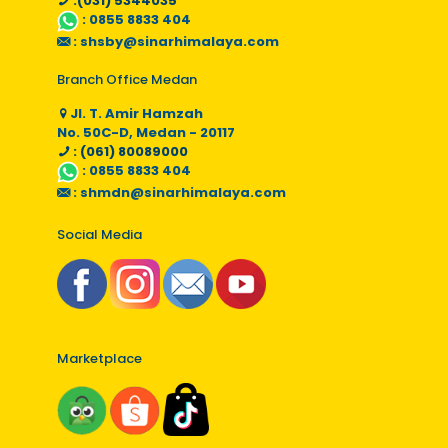
:(031) 5344035
:
0855 8833 404
:
shsby@sinarhimalaya.com
Branch Office Medan
Jl. T. Amir Hamzah
No. 50C-D, Medan - 20117
: (061) 80089000
:
0855 8833 404
:
shmdn@sinarhimalaya.com
Social Media
Marketplace