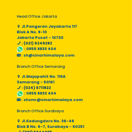
Head Office Jakarta
Jl.Pangeran Jayakarta 117
Blok A No. 8-10
Jakarta Pusat - 10730
: (021) 6249282
:
0855 8833 404
:
sh@sinarhimalaya.com
Branch Office Semarang
Jl.Majapahit No. 119A
Semarang - 50161
: (024) 6711822
:
0855 8833 404
:
shsmr@sinarhimalaya.com
Branch Office Surabaya
Jl.Kedungdoro No. 36-46
Blok B No. 6-7, Surabaya - 60251