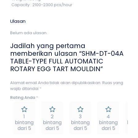
Capacity : 2100-2300 pcs/hour
Ulasan
Belum ada ulasan.
Jadilah yang pertama
memberikan ulasan “SHM-DT-04A
TABLE-TYPE FULL AUTOMATIC
ROTARY EGG TART MOULDIN”
Alamat email Anda tidak akan dipublikasikan.
Ruas yang
wajib ditandai
*
Rating Anda
*
1
2
3
4
5
bintang
bintang
bintang
bintang
bint
dari 5
dari 5
dari 5
dari 5
dar