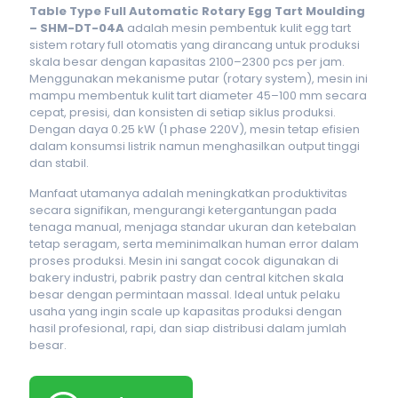
Table Type Full Automatic Rotary Egg Tart Moulding
– SHM-DT-04A
adalah mesin pembentuk kulit egg tart
sistem rotary full otomatis yang dirancang untuk produksi
skala besar dengan kapasitas 2100–2300 pcs per jam.
Menggunakan mekanisme putar (rotary system), mesin ini
mampu membentuk kulit tart diameter 45–100 mm secara
cepat, presisi, dan konsisten di setiap siklus produksi.
Dengan daya 0.25 kW (1 phase 220V), mesin tetap efisien
dalam konsumsi listrik namun menghasilkan output tinggi
dan stabil.
Manfaat utamanya adalah meningkatkan produktivitas
secara signifikan, mengurangi ketergantungan pada
tenaga manual, menjaga standar ukuran dan ketebalan
tetap seragam, serta meminimalkan human error dalam
proses produksi. Mesin ini sangat cocok digunakan di
bakery industri, pabrik pastry dan central kitchen skala
besar dengan permintaan massal. Ideal untuk pelaku
usaha yang ingin scale up kapasitas produksi dengan
hasil profesional, rapi, dan siap distribusi dalam jumlah
besar.