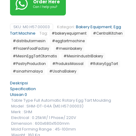
Order Here
Can I help you?
SKU:
M0.H57.00003
Kategori:
Bakery Equipment
,
Egg
Tart Machine
Tag:
#bakeryequipment
#CentralKitchen
#distributormesin
#eggtartmachine
#FrozenFoodFactory
#mesinbakery
#MesinEggTartOtomatis
#MesinIndustriBakery
#PastryProduction
#ProduksiMassal
#RotaryEggTart
#sinarhimalaya
#UsahaBakery
Deskripsi
Specification
Ulasan
0
Table Type Full Automatic Rotary Egg Tart Moulding
Model : SHM-DT-04A (M0.H57.00003)
Merk : SHM
Electrical : 0.25kW/ 1 Phase/ 220V
Dimension : 600x680x1500mm
Mold Forming Range : 45-100mm
Weight : 160 Kg