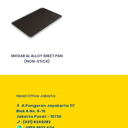
SN1048 AL.ALLOY SHEET PAN
(NON-STICK)
Head Office Jakarta
Jl.Pangeran Jayakarta 117
Blok A No. 8-10
Jakarta Pusat - 10730
: (021) 6249282
:
0855 8833 404