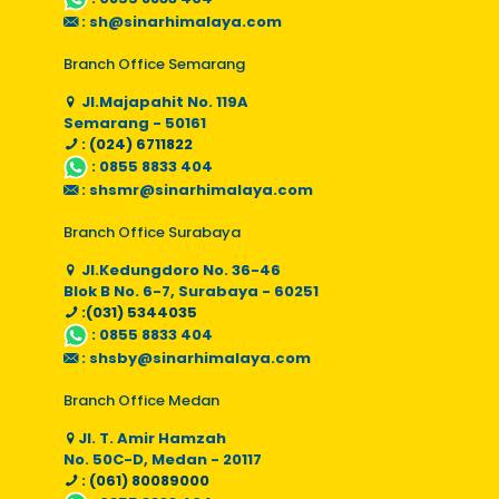
:
sh@sinarhimalaya.com
Branch Office Semarang
Jl.Majapahit No. 119A
Semarang - 50161
: (024) 6711822
:
0855 8833 404
:
shsmr@sinarhimalaya.com
Branch Office Surabaya
Jl.Kedungdoro No. 36-46
Blok B No. 6-7, Surabaya - 60251
:(031) 5344035
:
0855 8833 404
:
shsby@sinarhimalaya.com
Branch Office Medan
Jl. T. Amir Hamzah
No. 50C-D, Medan - 20117
: (061) 80089000