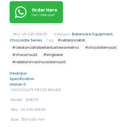
Order Here
Can I help you?
SKU:
U0.S35.00635
Kategori:
Bakeware Equipment
,
Chocolate Series
Tag:
#cetakancoklat
#cetakancoklatberbentukhewankelinci
#chocolatemould
#chocomould
#kingbaker
#rabbitanimalchocolatemould
Deskripsi
Specification
Ulasan
0
CHOCOLATE PIECES MOULD
Model : SD8213
SKU : U0.S35.00635
Size : 150×230 mm