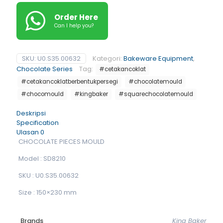
Order Here
Can I help you?
SKU:
U0.S35.00632
Kategori:
Bakeware Equipment
,
Chocolate Series
Tag:
#cetakancoklat
#cetakancoklatberbentukpersegi
#chocolatemould
#chocomould
#kingbaker
#squarechocolatemould
Deskripsi
Specification
Ulasan
0
CHOCOLATE PIECES MOULD
Model : SD8210
SKU : U0.S35.00632
Size : 150×230 mm
Brands
King Baker