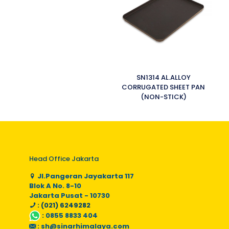
SN1314 AL.ALLOY
CORRUGATED SHEET PAN
(NON-STICK)
Head Office Jakarta
Jl.Pangeran Jayakarta 117
Blok A No. 8-10
Jakarta Pusat - 10730
: (021) 6249282
:
0855 8833 404
:
sh@sinarhimalaya.com