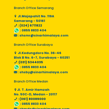
Branch Office Semarang
Jl.Majapahit No. 119A
Semarang - 50161
: (024) 6711822
:
0855 8833 404
:
shsmr@sinarhimalaya.com
Branch Office Surabaya
Jl.Kedungdoro No. 36-46
Blok B No. 6-7, Surabaya - 60251
:(031) 5344035
:
0855 8833 404
:
shsby@sinarhimalaya.com
Branch Office Medan
Jl. T. Amir Hamzah
No. 50C-D, Medan - 20117
: (061) 80089000
:
0855 8833 404
:
shmdn@sinarhimalaya.com