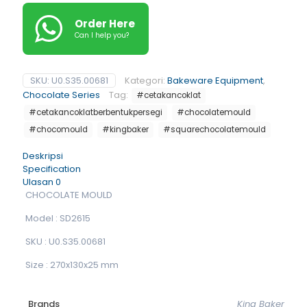
Order Here
Can I help you?
SKU:
U0.S35.00681
Kategori:
Bakeware Equipment
,
Chocolate Series
Tag:
#cetakancoklat
#cetakancoklatberbentukpersegi
#chocolatemould
#chocomould
#kingbaker
#squarechocolatemould
Deskripsi
Specification
Ulasan
0
CHOCOLATE MOULD
Model : SD2615
SKU : U0.S35.00681
Size : 270x130x25 mm
Brands
King Baker