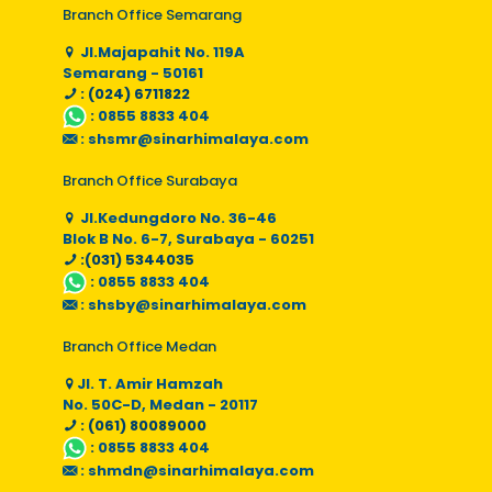
Branch Office Semarang
Jl.Majapahit No. 119A
Semarang - 50161
: (024) 6711822
:
0855 8833 404
:
shsmr@sinarhimalaya.com
Branch Office Surabaya
Jl.Kedungdoro No. 36-46
Blok B No. 6-7, Surabaya - 60251
:(031) 5344035
:
0855 8833 404
:
shsby@sinarhimalaya.com
Branch Office Medan
Jl. T. Amir Hamzah
No. 50C-D, Medan - 20117
: (061) 80089000
:
0855 8833 404
:
shmdn@sinarhimalaya.com