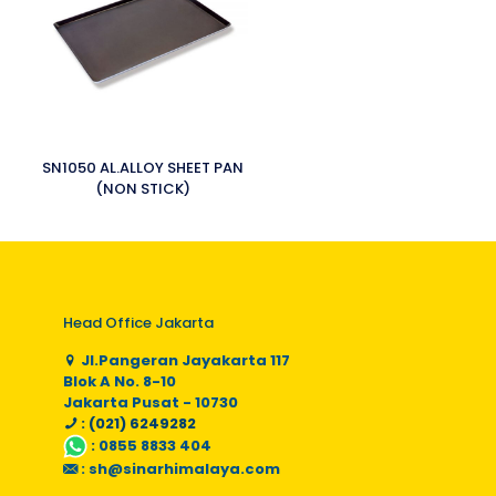
SN1050 AL.ALLOY SHEET PAN
(NON STICK)
Head Office Jakarta
Jl.Pangeran Jayakarta 117
Blok A No. 8-10
Jakarta Pusat - 10730
: (021) 6249282
:
0855 8833 404
:
sh@sinarhimalaya.com