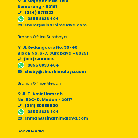
Jl.Majapahit No. 119A
Semarang - 50161
: (024) 6711822
:
0855 8833 404
:
shsmr@sinarhimalaya.com
Branch Office Surabaya
Jl.Kedungdoro No. 36-46
Blok B No. 6-7, Surabaya - 60251
:(031) 5344035
:
0855 8833 404
:
shsby@sinarhimalaya.com
Branch Office Medan
Jl. T. Amir Hamzah
No. 50C-D, Medan - 20117
: (061) 80089000
:
0855 8833 404
:
shmdn@sinarhimalaya.com
Social Media