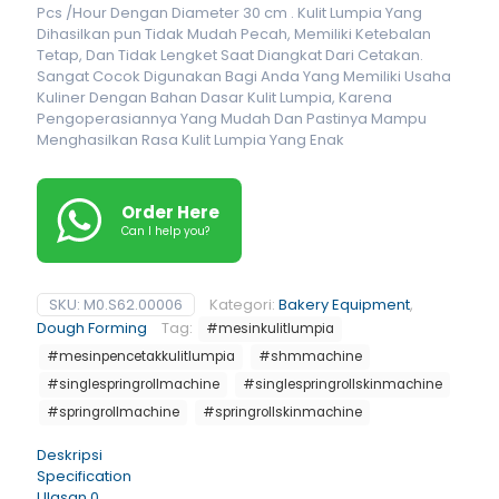
Pcs /Hour Dengan Diameter 30 cm . Kulit Lumpia Yang
Dihasilkan pun Tidak Mudah Pecah, Memiliki Ketebalan
Tetap, Dan Tidak Lengket Saat Diangkat Dari Cetakan.
Sangat Cocok Digunakan Bagi Anda Yang Memiliki Usaha
Kuliner Dengan Bahan Dasar Kulit Lumpia, Karena
Pengoperasiannya Yang Mudah Dan Pastinya Mampu
Menghasilkan Rasa Kulit Lumpia Yang Enak
Order Here
Can I help you?
SKU:
M0.S62.00006
Kategori:
Bakery Equipment
,
Dough Forming
Tag:
#mesinkulitlumpia
#mesinpencetakkulitlumpia
#shmmachine
#singlespringrollmachine
#singlespringrollskinmachine
#springrollmachine
#springrollskinmachine
Deskripsi
Specification
Ulasan
0