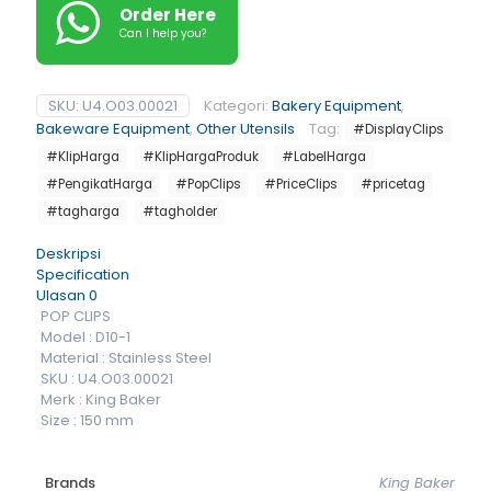
Order Here
Can I help you?
SKU:
U4.O03.00021
Kategori:
Bakery Equipment
,
Bakeware Equipment
,
Other Utensils
Tag:
#DisplayClips
#KlipHarga
#KlipHargaProduk
#LabelHarga
#PengikatHarga
#PopClips
#PriceClips
#pricetag
#tagharga
#tagholder
Deskripsi
Specification
Ulasan
0
POP CLIPS
Model : D10-1
Material : Stainless Steel
SKU : U4.O03.00021
Merk : King Baker
Size : 150 mm
Brands
King Baker