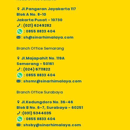
Jl.Pangeran Jayakarta 117
Blok A No. 8-10
Jakarta Pusat - 10730
: (021) 6249282
:
0855 8833 404
:
sh@sinarhimalaya.com
Branch Office Semarang
Jl.Majapahit No. 119A
Semarang - 50161
: (024) 6711822
:
0855 8833 404
:
shsmr@sinarhimalaya.com
Branch Office Surabaya
Jl.Kedungdoro No. 36-46
Blok B No. 6-7, Surabaya - 60251
:(031) 5344035
:
0855 8833 404
:
shsby@sinarhimalaya.com