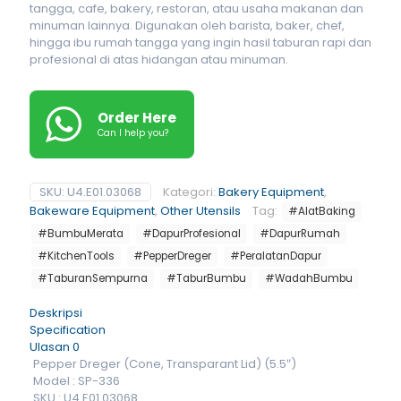
tangga, cafe, bakery, restoran, atau usaha makanan dan
minuman lainnya. Digunakan oleh barista, baker, chef,
hingga ibu rumah tangga yang ingin hasil taburan rapi dan
profesional di atas hidangan atau minuman.
Order Here
Can I help you?
SKU:
U4.E01.03068
Kategori:
Bakery Equipment
,
Bakeware Equipment
,
Other Utensils
Tag:
#AlatBaking
#BumbuMerata
#DapurProfesional
#DapurRumah
#KitchenTools
#PepperDreger
#PeralatanDapur
#TaburanSempurna
#TaburBumbu
#WadahBumbu
Deskripsi
Specification
Ulasan
0
Pepper Dreger (Cone, Transparant Lid) (5.5″)
Model : SP-336
SKU : U4.E01.03068