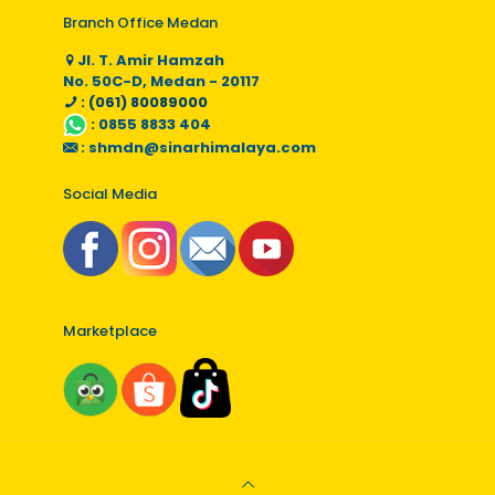
Branch Office Medan
Jl. T. Amir Hamzah
No. 50C-D, Medan - 20117
: (061) 80089000
:
0855 8833 404
:
shmdn@sinarhimalaya.com
Social Media
Marketplace