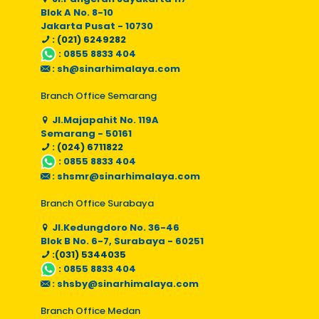
Blok A No. 8-10
Jakarta Pusat - 10730
: (021) 6249282
:
0855 8833 404
:
sh@sinarhimalaya.com
Branch Office Semarang
Jl.Majapahit No. 119A
Semarang - 50161
: (024) 6711822
:
0855 8833 404
:
shsmr@sinarhimalaya.com
Branch Office Surabaya
Jl.Kedungdoro No. 36-46
Blok B No. 6-7, Surabaya - 60251
:(031) 5344035
:
0855 8833 404
:
shsby@sinarhimalaya.com
Branch Office Medan