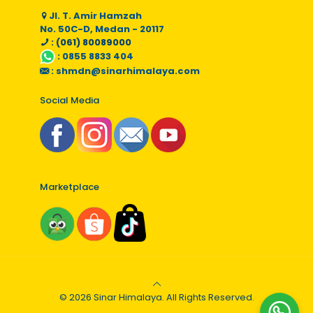
Jl. T. Amir Hamzah
No. 50C-D, Medan - 20117
: (061) 80089000
:
0855 8833 404
:
shmdn@sinarhimalaya.com
Social Media
Marketplace
© 2026 Sinar Himalaya. All Rights Reserved.