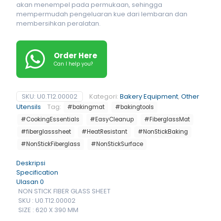
akan menempel pada permukaan, sehingga
mempermudah pengeluaran kue dari lembaran dan
membersihkan peralatan.
Order Here
Can I help you?
SKU:
U0.T12.00002
Kategori:
Bakery Equipment
,
Other
Utensils
Tag:
#bakingmat
#bakingtools
#CookingEssentials
#EasyCleanup
#FiberglassMat
#fiberglasssheet
#HeatResistant
#NonStickBaking
#NonStickFiberglass
#NonStickSurface
Deskripsi
Specification
Ulasan
0
NON STICK FIBER GLASS SHEET
SKU : U0.T12.00002
SIZE : 620 X 390 MM