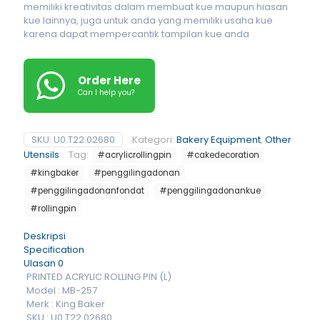
memiliki kreativitas dalam membuat kue maupun hiasan
kue lainnya, juga untuk anda yang memiliki usaha kue
karena dapat mempercantik tampilan kue anda
Order Here
Can I help you?
SKU:
U0.T22.02680
Kategori:
Bakery Equipment
,
Other
Utensils
Tag:
#acrylicrollingpin
#cakedecoration
#kingbaker
#penggilingadonan
#penggilingadonanfondat
#penggilingadonankue
#rollingpin
Deskripsi
Specification
Ulasan
0
PRINTED ACRYLIC ROLLING PIN (L)
Model : MB-257
Merk : King Baker
SKU : U0.T22.02680