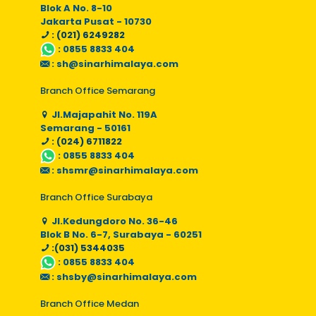
Blok A No. 8-10
Jakarta Pusat - 10730
: (021) 6249282
:
0855 8833 404
:
sh@sinarhimalaya.com
Branch Office Semarang
Jl.Majapahit No. 119A
Semarang - 50161
: (024) 6711822
:
0855 8833 404
:
shsmr@sinarhimalaya.com
Branch Office Surabaya
Jl.Kedungdoro No. 36-46
Blok B No. 6-7, Surabaya - 60251
:(031) 5344035
:
0855 8833 404
:
shsby@sinarhimalaya.com
Branch Office Medan