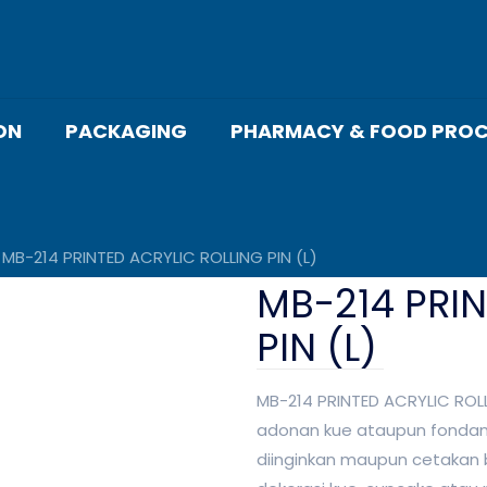
ON
PACKAGING
PHARMACY & FOOD PROC
MB-214 PRINTED ACRYLIC ROLLING PIN (L)
MB-214 PRIN
PIN (L)
MB-214 PRINTED ACRYLIC ROLL
adonan kue ataupun fondan
diinginkan maupun cetakan 