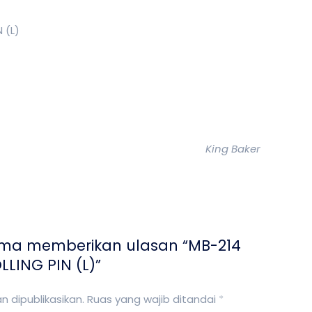
 (L)
King Baker
ama memberikan ulasan “MB-214
LING PIN (L)”
 dipublikasikan.
Ruas yang wajib ditandai
*