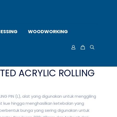
ESSING
WOODWORKING
TED ACRYLIC ROLLING
ING PIN (L), alat yang digunakan untuk menggiling
t kue hingga menghasilkan ketebalan yang
berbentuk bunga yang sering digunakan untuk