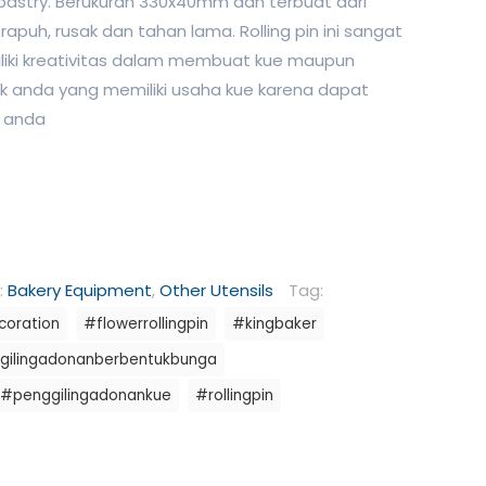
 pastry. Berukuran 330x40mm dan terbuat dari
rapuh, rusak dan tahan lama. Rolling pin ini sangat
liki kreativitas dalam membuat kue maupun
tuk anda yang memiliki usaha kue karena dapat
 anda
:
Bakery Equipment
,
Other Utensils
Tag:
oration
#flowerrollingpin
#kingbaker
gilingadonanberbentukbunga
#penggilingadonankue
#rollingpin