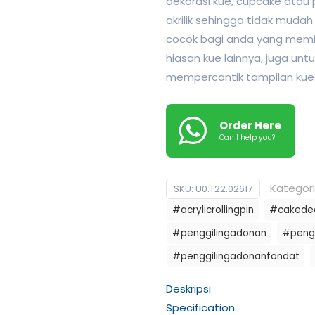
dekorasi kue, cupcake atau
akrilik sehingga tidak mudah 
cocok bagi anda yang memi
hiasan kue lainnya, juga un
mempercantik tampilan kue
Order Here
Can I help you?
Kategori
SKU:
U0.T22.02617
#acrylicrollingpin
#cakedec
#penggilingadonan
#peng
#penggilingadonanfondat
Deskripsi
Specification