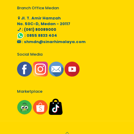
Branch Office Medan
Jl. T. Amir Hamzah
No. 50C-D, Medan - 20117
: (061) 80089000
:
0855 8833 404
:
shmdn@sinarhimalaya.com
Social Media
Marketplace