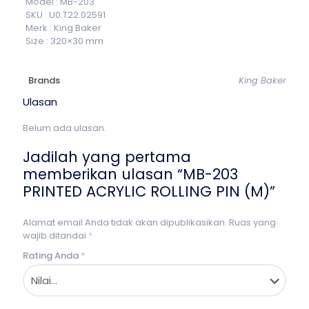
Model : MB-203
SKU : U0.T22.02591
Merk : King Baker
Size : 320×30 mm
Brands
King Baker
Ulasan
Belum ada ulasan.
Jadilah yang pertama
memberikan ulasan “MB-203
PRINTED ACRYLIC ROLLING PIN (M)”
Alamat email Anda tidak akan dipublikasikan.
Ruas yang
wajib ditandai
*
Rating Anda
*