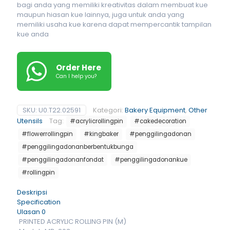
bagi anda yang memiliki kreativitas dalam membuat kue
maupun hiasan kue lainnya, juga untuk anda yang
memiliki usaha kue karena dapat mempercantik tampilan
kue anda
Order Here
Can I help you?
SKU:
U0.T22.02591
Kategori:
Bakery Equipment
,
Other
Utensils
Tag:
#acrylicrollingpin
#cakedecoration
#flowerrollingpin
#kingbaker
#penggilingadonan
#penggilingadonanberbentukbunga
#penggilingadonanfondat
#penggilingadonankue
#rollingpin
Deskripsi
Specification
Ulasan
0
PRINTED ACRYLIC ROLLING PIN (M)