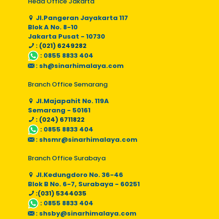
Head Office Jakarta
Jl.Pangeran Jayakarta 117
Blok A No. 8-10
Jakarta Pusat - 10730
: (021) 6249282
:
0855 8833 404
:
sh@sinarhimalaya.com
Branch Office Semarang
Jl.Majapahit No. 119A
Semarang - 50161
: (024) 6711822
:
0855 8833 404
:
shsmr@sinarhimalaya.com
Branch Office Surabaya
Jl.Kedungdoro No. 36-46
Blok B No. 6-7, Surabaya - 60251
:(031) 5344035
:
0855 8833 404
:
shsby@sinarhimalaya.com