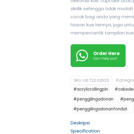
dekorasi kue, cupcake atau 
akrilik sehingga tidak mudah 
cocok bagi anda yang memi
hiasan kue lainnya, juga un
mempercantik tampilan kue
Order Here
Can I help you?
Kategor
SKU:
U0.T22.02523
#acrylicrollingpin
#cakedec
#penggilingadonan
#peng
#penggilingadonanfondat
Deskripsi
Specification