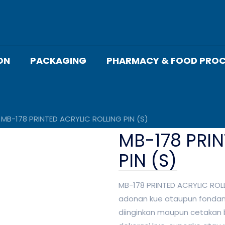
ON
PACKAGING
PHARMACY & FOOD PROC
MB-178 PRINTED ACRYLIC ROLLING PIN (S)
MB-178 PRIN
PIN (S)
MB-178 PRINTED ACRYLIC ROLL
adonan kue ataupun fondan
diinginkan maupun cetakan 