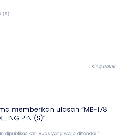
N (S)
King Baker
ama memberikan ulasan “MB-178
LLING PIN (S)”
 dipublikasikan.
Ruas yang wajib ditandai
*