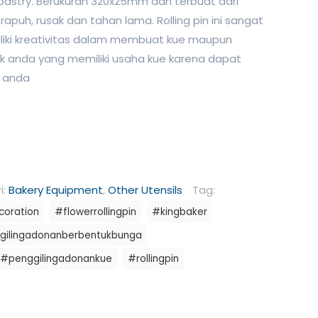
pastry. Berukuran 320x25mm dan terbuat dari
rapuh, rusak dan tahan lama. Rolling pin ini sangat
liki kreativitas dalam membuat kue maupun
tuk anda yang memiliki usaha kue karena dapat
 anda
i:
Bakery Equipment
,
Other Utensils
Tag:
oration
#flowerrollingpin
#kingbaker
gilingadonanberbentukbunga
#penggilingadonankue
#rollingpin