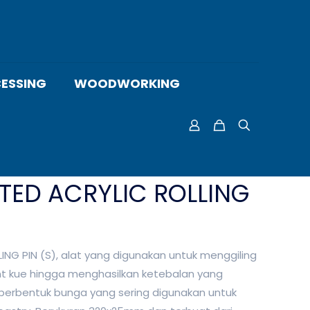
ESSING
WOODWORKING
TED ACRYLIC ROLLING
ING PIN (S), alat yang digunakan untuk menggiling
t kue hingga menghasilkan ketebalan yang
berbentuk bunga yang sering digunakan untuk