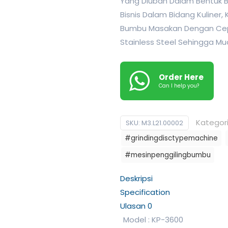
Yang Diubah Dalam Bentuk B
Bisnis Dalam Bidang Kulin
Bumbu Masakan Dengan Cepat
Stainless Steel Sehingga Mu
Order Here
Can I help you?
Kategor
SKU:
M3.L21.00002
#grindingdisctypemachine
#mesinpenggilingbumbu
Deskripsi
Specification
Ulasan
0
Model : KP-3600