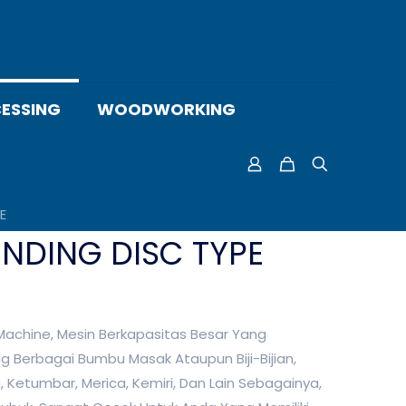
ESSING
WOODWORKING
E
INDING DISC TYPE
Machine, Mesin Berkapasitas Besar Yang
g Berbagai Bumbu Masak Ataupun Biji-Bijian,
 Ketumbar, Merica, Kemiri, Dan Lain Sebagainya,