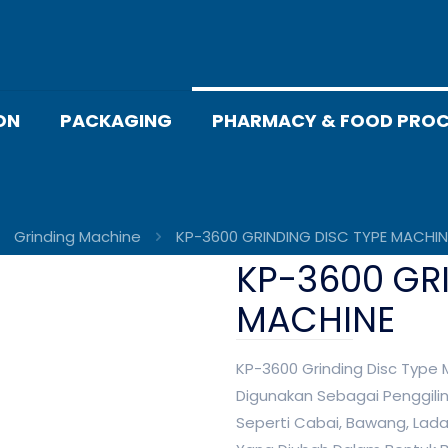
ON
PACKAGING
PHARMACY & FOOD PROC
Grinding Machine
KP-3600 GRINDING DISC TYPE MACHIN
KP-3600 GR
MACHINE
KP-3600 Grinding Disc Type 
Digunakan Sebagai Penggilin
Seperti Cabai, Bawang, Lada,