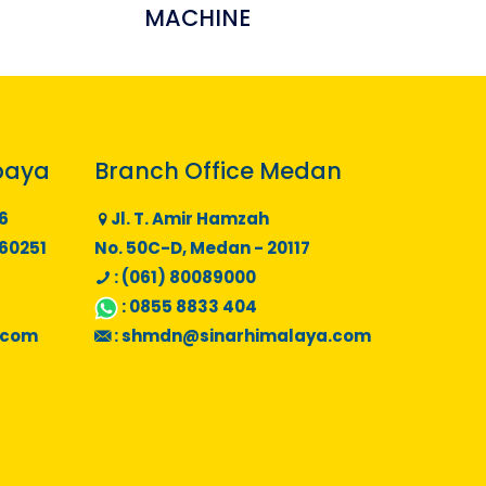
MACHINE
baya
Branch Office Medan
6
Jl. T. Amir Hamzah
 60251
No. 50C-D, Medan - 20117
: (061) 80089000
:
0855 8833 404
.com
:
shmdn@sinarhimalaya.com