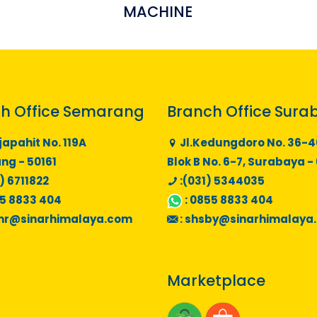
MACHINE
h Office Semarang
Branch Office Sura
japahit No. 119A
Jl.Kedungdoro No. 36-4
g - 50161
Blok B No. 6-7, Surabaya -
) 6711822
:(031) 5344035
5 8833 404
:
0855 8833 404
mr@sinarhimalaya.com
:
shsby@sinarhimalaya
Marketplace