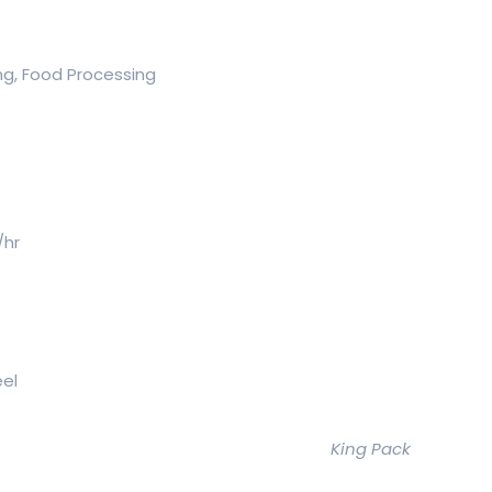
ing, Food Processing
/hr
eel
King Pack