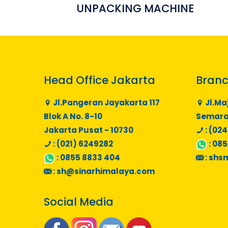
UNPACKING MACHINE
Head Office Jakarta
Branc
Jl.Pangeran Jayakarta 117
Jl.Ma
Blok A No. 8-10
Semaran
Jakarta Pusat - 10730
: (024
: (021) 6249282
:
085
:
0855 8833 404
:
shs
:
sh@sinarhimalaya.com
Social Media