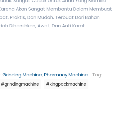
ubuk. Sangat Cocok Untuk Anda Yang Memiliki
er, Karena Akan Sangat Membantu Dalam Membuat
, Praktis, Dan Mudah. Terbuat Dari Bahan
dah Dibersihkan, Awet, Dan Anti Karat
i:
Grinding Machine
,
Pharmacy Machine
Tag:
#grindingmachine
#kingpackmachine