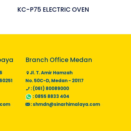
KC-P75 ELECTRIC OVEN
baya
Branch Office Medan
6
Jl. T. Amir Hamzah
 60251
No. 50C-D, Medan - 20117
: (061) 80089000
:
0855 8833 404
.com
:
shmdn@sinarhimalaya.com