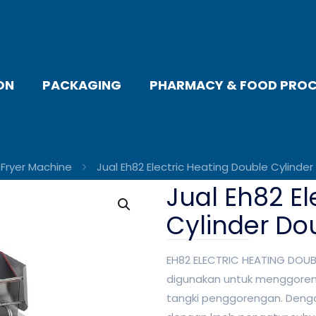
ON
PACKAGING
PHARMACY & FOOD PROC
Fryer Machine
Jual Eh82 Electric Heating Double Cylinde
Jual Eh82 El
Cylinder Do
EH82 ELECTRIC HEATING DOUB
digunakan untuk menggore
tangki penggorengan. Dengan