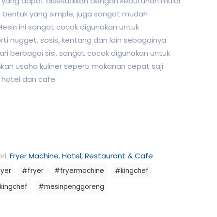
 yang dapat disesuaikan dengan kebutuhan mulai
ki bentuk yang simple, juga sangat mudah
Mesin ini sangat cocok digunakan untuk
 nugget, sosis, kentang dan lain sebagainya.
ri berbagai sisi, sangat cocok digunakan untuk
an usaha kuliner seperti makanan cepat saji
, hotel dan cafe
ri:
Fryer Machine
,
Hotel, Restaurant & Cafe
ryer
#fryer
#fryermachine
#kingchef
kingchef
#mesinpenggoreng