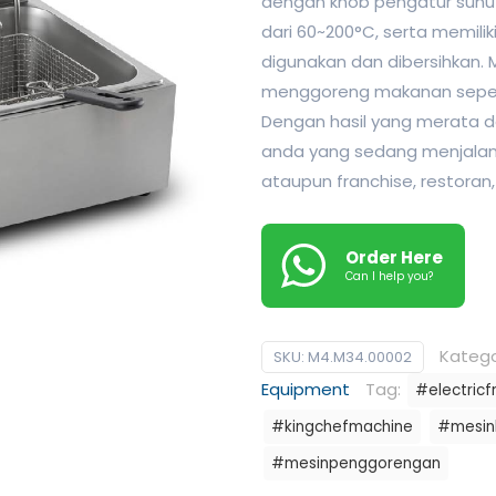
dengan knob pengatur suhu
dari 60~200°C, serta memili
digunakan dan dibersihkan. 
menggoreng makanan seperti
Dengan hasil yang merata da
anda yang sedang menjalank
ataupun franchise, restoran
Order Here
Can I help you?
Katego
SKU:
M4.M34.00002
Equipment
Tag:
#electricf
#kingchefmachine
#mesin
#mesinpenggorengan