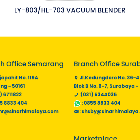
LY-803/HL-703 VACUUM BLENDER
h Office Semarang
Branch Office Sura
japahit No. 119A
Jl.Kedungdoro No. 36-4
g - 50161
Blok B No. 6-7, Surabaya -
) 6711822
:(031) 5344035
5 8833 404
:
0855 8833 404
mr@sinarhimalaya.com
:
shsby@sinarhimalaya
Marketplace