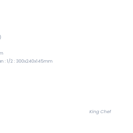
)
mm
an : 1/2 : 300x240x145mm
King Chef