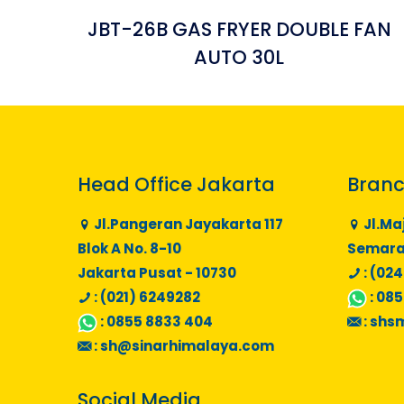
JBT-26B GAS FRYER DOUBLE FAN
AUTO 30L
Head Office Jakarta
Branc
Jl.Pangeran Jayakarta 117
Jl.Ma
Blok A No. 8-10
Semaran
Jakarta Pusat - 10730
: (024
: (021) 6249282
:
085
:
0855 8833 404
:
shs
:
sh@sinarhimalaya.com
Social Media