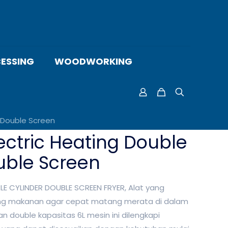
ESSING
WOODWORKING
r Double Screen
ectric Heating Double
uble Screen
LE CYLINDER DOUBLE SCREEN FRYER, Alat yang
ng makanan agar cepat matang merata di dalam
 double kapasitas 6L mesin ini dilengkapi