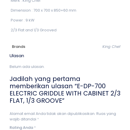
Merk : King Chef
Dimension : 700 x 700 x 850+60 mm
Power : 9 kW
2/3 Flat and 1/3 Grooved
Brands
King Chef
Ulasan
Belum ada ulasan.
Jadilah yang pertama
memberikan ulasan “E-DP-700
ELECTRIC GRIDDLE WITH CABINET 2/3
FLAT, 1/3 GROOVE”
Alamat email Anda tidak akan dipublikasikan.
Ruas yang
wajib ditandai
*
Rating Anda
*