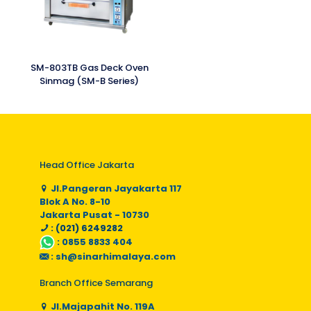
SM-803TB Gas Deck Oven
Sinmag (SM-B Series)
Head Office Jakarta
Jl.Pangeran Jayakarta 117
Blok A No. 8-10
Jakarta Pusat - 10730
: (021) 6249282
:
0855 8833 404
:
sh@sinarhimalaya.com
Branch Office Semarang
Jl.Majapahit No. 119A