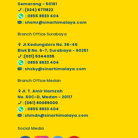
Semarang - 50161
: (024) 6711822
:
0855 8833 404
:
shsmr@sinarhimalaya.com
Branch Office Surabaya
Jl.Kedungdoro No. 36-46
Blok B No. 6-7, Surabaya - 60251
:(031) 5344035
:
0855 8833 404
:
shsby@sinarhimalaya.com
Branch Office Medan
Jl. T. Amir Hamzah
No. 50C-D, Medan - 20117
: (061) 80089000
:
0855 8833 404
:
shmdn@sinarhimalaya.com
Social Media