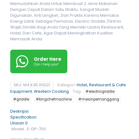
Memudahkan Anda Untuk Membuat 2 Jenis Makanan
Dengan Cepat Dalam Satu Waktu. Sangat Mudah
Digunakan, Anti Lengket , Dan Praktis Karena Memakai
Energi Listrik Sebagai Pemanas. Electric Griddle /Grill Ini
Wajib Dimiliki Bagi Anda Yang Memiliki Usaha Restaurant,
Hotel, Dan Cafe, Agar Dapat Meningkatkan Kualitas
Memasak Anda
Order Here
Can I help you?
SKU:
M4.K35.00021
Kategori:
Hotel, Restaurant & Cafe
Equipment
,
Western Cooking
Tag:
#electricgriddle
#griddle
#kingchefmachine
#mesinpemanggang
Deskripsi
Specification
Ulasan
0
Model : E-DP-700