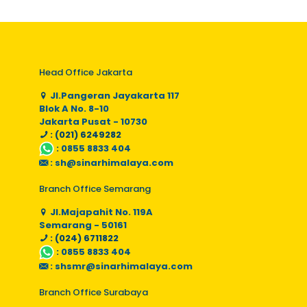
Head Office Jakarta
Jl.Pangeran Jayakarta 117
Blok A No. 8-10
Jakarta Pusat - 10730
: (021) 6249282
:
0855 8833 404
:
sh@sinarhimalaya.com
Branch Office Semarang
Jl.Majapahit No. 119A
Semarang - 50161
: (024) 6711822
:
0855 8833 404
:
shsmr@sinarhimalaya.com
Branch Office Surabaya