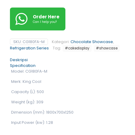
Order Here
Can I help you?
SKU:
CG180FA-M
Kategori:
Chocolate Showcase
,
Refrigeration Series
Tag:
#cakedisplay
#showcase
Deskripsi
Specification
Model: CG180FA-M
Merk: King Cool
Capacity (L): 500
Weight (kg): 309
Dimension (mm): 1800x700x1250
Input Power (kw): 1.28