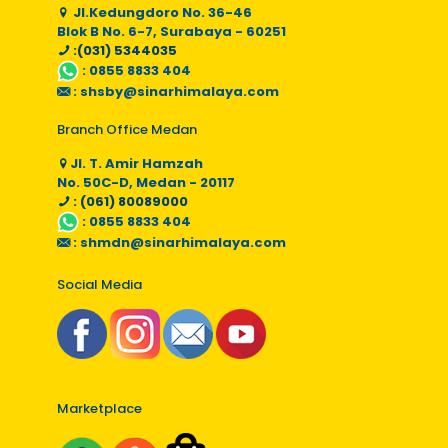
Jl.Kedungdoro No. 36-46
Blok B No. 6-7, Surabaya - 60251
:(031) 5344035
:
0855 8833 404
:
shsby@sinarhimalaya.com
Branch Office Medan
Jl. T. Amir Hamzah
No. 50C-D, Medan - 20117
: (061) 80089000
:
0855 8833 404
:
shmdn@sinarhimalaya.com
Social Media
Marketplace