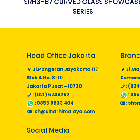
SRH3-B7 CURVED GLASS SHOWCAS
SERIES
Head Office Jakarta
Branc
Jl.Pangeran Jayakarta 117
Jl.Ma
Blok A No. 8-10
Semaran
Jakarta Pusat - 10730
: (024
: (021) 6249282
:
085
:
0855 8833 404
:
shs
:
sh@sinarhimalaya.com
Social Media