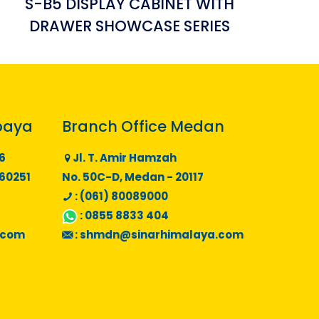
S-B5 DISPLAY CABINET WITH
DRAWER SHOWCASE SERIES
baya
Branch Office Medan
6
Jl. T. Amir Hamzah
 60251
No. 50C-D, Medan - 20117
: (061) 80089000
:
0855 8833 404
.com
:
shmdn@sinarhimalaya.com