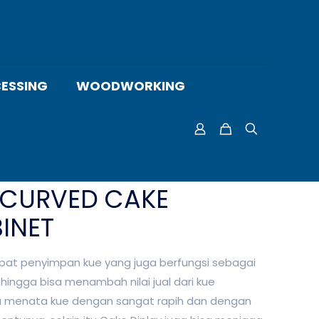
ESSING
WOODWORKING
 CURVED CAKE
INET
t penyimpan kue yang juga berfungsi sebagai
ingga bisa menambah nilai jual dari kue
isa menata kue dengan sangat rapih dan dengan