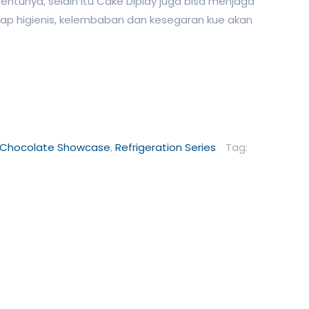
entunya, selain itu Cake Diplay juga bisa menjaga
tap higienis, kelembaban dan kesegaran kue akan
Chocolate Showcase
,
Refrigeration Series
Tag: