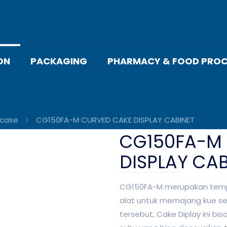
ON
PACKAGING
PHARMACY & FOOD PROC
wcase
CG150FA-M CURVED CAKE DISPLAY CABINET
CG150FA-M
DISPLAY CAB
CG150FA-M merupakan tempa
alat untuk memajang kue seh
tersebut, Cake Diplay ini b