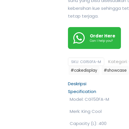
suhu yang bisa disesuaikan t
kebersihan kue sehingga te
tetap terjaga.
Order Here
Can I help you?
Kategori:
SKU:
CG150FA-M
#cakedisplay
#showcase
Deskripsi
Specification
Model: CG150FA-M
Merk: King Cool
Capacity (L): 400