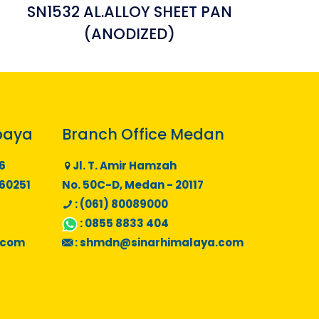
SN1532 AL.ALLOY SHEET PAN
(ANODIZED)
baya
Branch Office Medan
6
Jl. T. Amir Hamzah
 60251
No. 50C-D, Medan - 20117
: (061) 80089000
:
0855 8833 404
.com
:
shmdn@sinarhimalaya.com