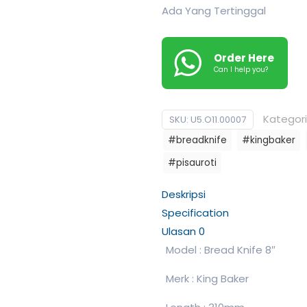
Ada Yang Tertinggal
Order Here
Can I help you?
Kategori
SKU:
U5.O11.00007
#breadknife
#kingbaker
#pisauroti
Deskripsi
Specification
Ulasan
0
Model : Bread Knife 8″
Merk : King Baker