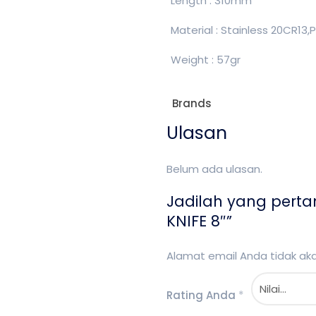
Length : 310mm
Material : Stainless 20CR13,
Weight : 57gr
Brands
Ulasan
Belum ada ulasan.
Jadilah yang pert
KNIFE 8″”
Alamat email Anda tidak akan
Rating Anda
*