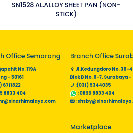
SN1528 AL.ALLOY SHEET PAN (NON-
STICK)
h Office Semarang
Branch Office Sura
japahit No. 119A
Jl.Kedungdoro No. 36-4
g - 50161
Blok B No. 6-7, Surabaya -
) 6711822
:(031) 5344035
5 8833 404
:
0855 8833 404
mr@sinarhimalaya.com
:
shsby@sinarhimalaya
Marketplace