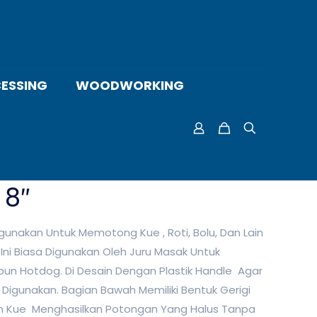
ESSING
WOODWORKING
 8″
igunakan Untuk Memotong Kue , Roti, Bolu, Dan Lain
u Ini Biasa Digunakan Oleh Juru Masak Untuk
un Hotdog. Di Desain Dengan Plastik Handle Agar
igunakan. Bagian Bawah Memiliki Bentuk Gerigi
 Kue Menghasilkan Potongan Yang Halus Tanpa