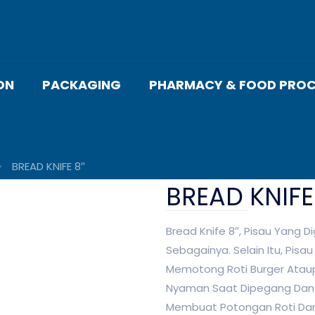
ON
PACKAGING
PHARMACY & FOOD PROC
BREAD KNIFE 8″
BREAD KNIFE
Bread Knife 8″, Pisau Yang D
Sebagainya. Selain Itu, Pisa
Memotong Roti Burger Ataup
Nyaman Saat Dipegang Dan D
Membuat Potongan Roti Dan