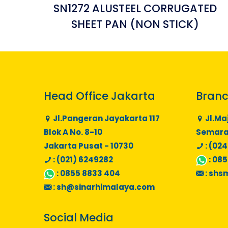
SN1272 ALUSTEEL CORRUGATED
SHEET PAN (NON STICK)
Head Office Jakarta
Branc
Jl.Pangeran Jayakarta 117
Jl.Ma
Blok A No. 8-10
Semaran
Jakarta Pusat - 10730
: (024
: (021) 6249282
:
085
:
0855 8833 404
:
shs
:
sh@sinarhimalaya.com
Social Media