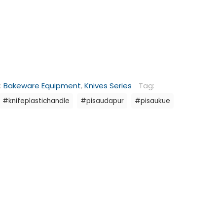
:
Bakeware Equipment
,
Knives Series
Tag:
#knifeplastichandle
#pisaudapur
#pisaukue