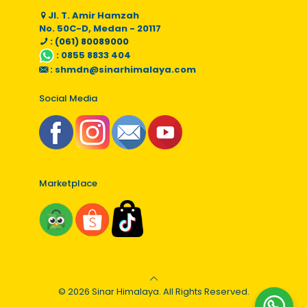
Jl. T. Amir Hamzah
No. 50C-D, Medan - 20117
: (061) 80089000
:
0855 8833 404
:
shmdn@sinarhimalaya.com
Social Media
Marketplace
© 2026 Sinar Himalaya. All Rights Reserved.