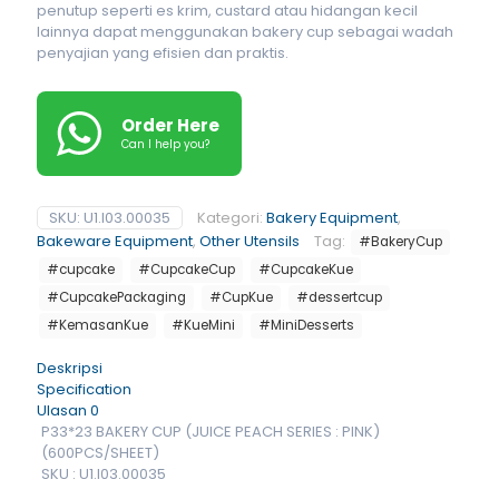
penutup seperti es krim, custard atau hidangan kecil
lainnya dapat menggunakan bakery cup sebagai wadah
penyajian yang efisien dan praktis.
Order Here
Can I help you?
SKU:
U1.I03.00035
Kategori:
Bakery Equipment
,
Bakeware Equipment
,
Other Utensils
Tag:
#BakeryCup
#cupcake
#CupcakeCup
#CupcakeKue
#CupcakePackaging
#CupKue
#dessertcup
#KemasanKue
#KueMini
#MiniDesserts
Deskripsi
Specification
Ulasan
0
P33*23 BAKERY CUP (JUICE PEACH SERIES : PINK)
(600PCS/SHEET)
SKU : U1.I03.00035