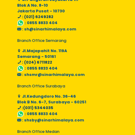
Blok A No. 8-10
Jakarta Pusat - 10730
: (021) 6249282
:
0855 8833 404
:
sh@sinarhimalaya.com
Branch Office Semarang
Jl.Majapahit No. 119A
Semarang - 50161
: (024) 6711822
:
0855 8833 404
:
shsmr@sinarhimalaya.com
Branch Office Surabaya
Jl.Kedungdoro No. 36-46
Blok B No. 6-7, Surabaya - 60251
:(031) 5344035
:
0855 8833 404
:
shsby@sinarhimalaya.com
Branch Office Medan