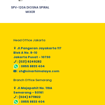
SPV-120A DIOSNA SPIRAL
MIXER
Head Office Jakarta
Jl.Pangeran Jayakarta 117
Blok A No. 8-10
Jakarta Pusat - 10730
: (021) 6249282
:
0855 8833 404
:
sh@sinarhimalaya.com
Branch Office Semarang
Jl.Majapahit No. 119A
Semarang - 50161
: (024) 6711822
:
0855 8833 404