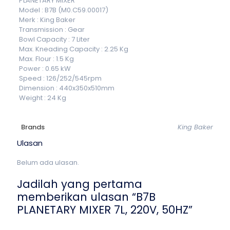
PLANETARY MIXER
Model : B7B (M0.C59.00017)
Merk : King Baker
Transmission : Gear
Bowl Capacity : 7 Liter
Max. Kneading Capacity : 2.25 Kg
Max. Flour : 1.5 Kg
Power : 0.65 kW
Speed : 126/252/545rpm
Dimension : 440x350x510mm
Weight : 24 Kg
Brands
King Baker
Ulasan
Belum ada ulasan.
Jadilah yang pertama
memberikan ulasan “B7B
PLANETARY MIXER 7L, 220V, 50HZ”