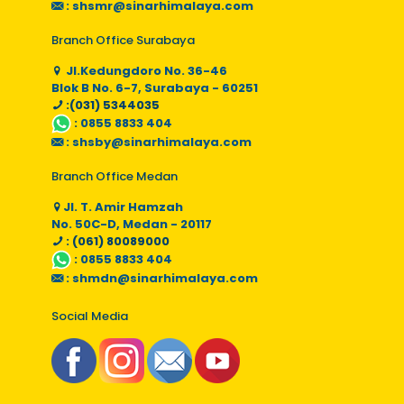
:
shsmr@sinarhimalaya.com
Branch Office Surabaya
Jl.Kedungdoro No. 36-46
Blok B No. 6-7, Surabaya - 60251
:(031) 5344035
:
0855 8833 404
:
shsby@sinarhimalaya.com
Branch Office Medan
Jl. T. Amir Hamzah
No. 50C-D, Medan - 20117
: (061) 80089000
:
0855 8833 404
:
shmdn@sinarhimalaya.com
Social Media