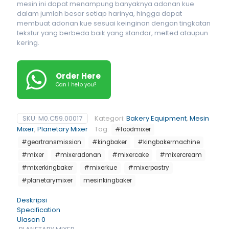
mesin ini dapat menampung banyaknya adonan kue
dalam jumlah besar setiap harinya, hingga dapat
membuat adonan kue sesuai keinginan dengan tingkatan
tekstur yang berbeda baik yang standar, melted ataupun
kering.
Order Here
Can I help you?
SKU:
M0.C59.00017
Kategori:
Bakery Equipment
,
Mesin
Mixer
,
Planetary Mixer
Tag:
#foodmixer
#geartransmission
#kingbaker
#kingbakermachine
#mixer
#mixeradonan
#mixercake
#mixercream
#mixerkingbaker
#mixerkue
#mixerpastry
#planetarymixer
mesinkingbaker
Deskripsi
Specification
Ulasan
0