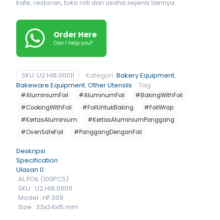
kafe, restoran, toko roti dan usaha sejenis lainnya.
Order Here
Can I help you?
SKU:
U2.H16.00011
Kategori:
Bakery Equipment
,
Bakeware Equipment
,
Other Utensils
Tag:
#AluminiumFoil
#AluminumFoil
#BakingWithFoil
#CookingWithFoil
#FoilUntukBaking
#FoilWrap
#KertasAluminium
#KertasAluminiumPanggang
#OvenSafeFoil
#PanggangDenganFoil
Deskripsi
Specification
Ulasan
0
AL.FOIL (100PCS)
SKU : U2.H16.00011
Model : HF.009
Size : 33x34x15 mm