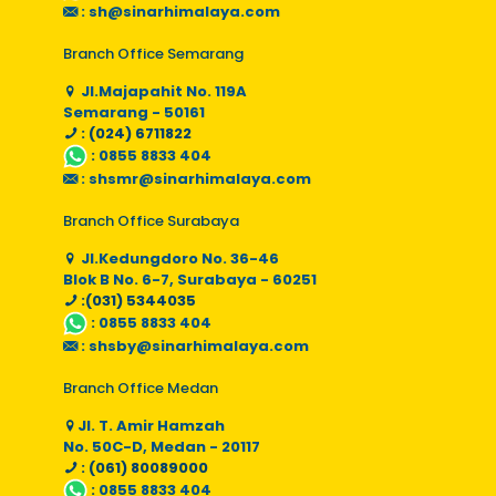
:
sh@sinarhimalaya.com
Branch Office Semarang
Jl.Majapahit No. 119A
Semarang - 50161
: (024) 6711822
:
0855 8833 404
:
shsmr@sinarhimalaya.com
Branch Office Surabaya
Jl.Kedungdoro No. 36-46
Blok B No. 6-7, Surabaya - 60251
:(031) 5344035
:
0855 8833 404
:
shsby@sinarhimalaya.com
Branch Office Medan
Jl. T. Amir Hamzah
No. 50C-D, Medan - 20117
: (061) 80089000
:
0855 8833 404