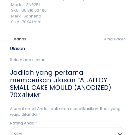
Model : SN6251
SKU : U5.S16.03460
Merk : Sanneng
Size : 70X41 mm
Brands
King Baker
Ulasan
Belum ada ulasan.
Jadilah yang pertama
memberikan ulasan “AL.ALLOY
SMALL CAKE MOULD (ANODIZED)
70X41MM”
Alamat email Anda tidak akan dipublikasikan.
Ruas yang
wajib ditandai
*
Rating Anda
*