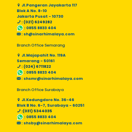
Jl.Pangeran Jayakarta 117
Blok A No. 8-10
Jakarta Pusat - 10730
: (021) 6249282
:
0855 8833 404
:
sh@sinarhimalaya.com
Branch Office Semarang
Jl.Majapahit No. 119A
Semarang - 50161
: (024) 6711822
:
0855 8833 404
:
shsmr@sinarhimalaya.com
Branch Office Surabaya
Jl.Kedungdoro No. 36-46
Blok B No. 6-7, Surabaya - 60251
:(031) 5344035
:
0855 8833 404
:
shsby@sinarhimalaya.com