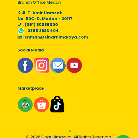
Branch Office Medan
Jl. T. Amir Hamzah
No. 50C-D, Medan - 20117
: (061) 80089000
:
0855 8833 404
:
shmdn@sinarhimalaya.com
Social Media
Marketplace
© 2026 Sinar Himalaya. All Rights Reserved.