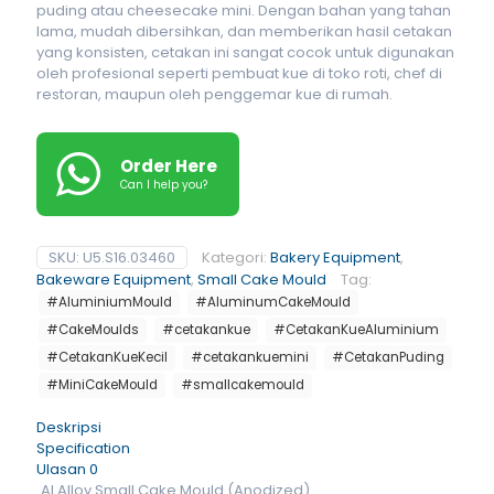
puding atau cheesecake mini. Dengan bahan yang tahan
lama, mudah dibersihkan, dan memberikan hasil cetakan
yang konsisten, cetakan ini sangat cocok untuk digunakan
oleh profesional seperti pembuat kue di toko roti, chef di
restoran, maupun oleh penggemar kue di rumah.
Order Here
Can I help you?
SKU:
U5.S16.03460
Kategori:
Bakery Equipment
,
Bakeware Equipment
,
Small Cake Mould
Tag:
#AluminiumMould
#AluminumCakeMould
#CakeMoulds
#cetakankue
#CetakanKueAluminium
#CetakanKueKecil
#cetakankuemini
#CetakanPuding
#MiniCakeMould
#smallcakemould
Deskripsi
Specification
Ulasan
0
Al.Alloy Small Cake Mould (Anodized)