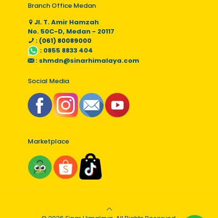
Branch Office Medan
Jl. T. Amir Hamzah
No. 50C-D, Medan - 20117
: (061) 80089000
:
0855 8833 404
:
shmdn@sinarhimalaya.com
Social Media
Marketplace