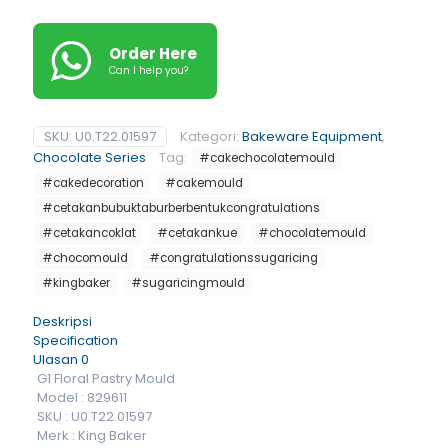
Order Here
Can I help you?
SKU:
U0.T22.01597
Kategori:
Bakeware Equipment
,
Chocolate Series
Tag:
#cakechocolatemould
#cakedecoration
#cakemould
#cetakanbubuktaburberbentukcongratulations
#cetakancoklat
#cetakankue
#chocolatemould
#chocomould
#congratulationssugaricing
#kingbaker
#sugaricingmould
Deskripsi
Specification
Ulasan
0
G1 Floral Pastry Mould
Model : 829611
SKU : U0.T22.01597
Merk : King Baker