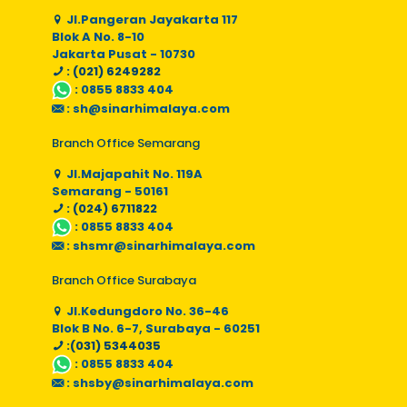
Jl.Pangeran Jayakarta 117
Blok A No. 8-10
Jakarta Pusat - 10730
: (021) 6249282
:
0855 8833 404
:
sh@sinarhimalaya.com
Branch Office Semarang
Jl.Majapahit No. 119A
Semarang - 50161
: (024) 6711822
:
0855 8833 404
:
shsmr@sinarhimalaya.com
Branch Office Surabaya
Jl.Kedungdoro No. 36-46
Blok B No. 6-7, Surabaya - 60251
:(031) 5344035
:
0855 8833 404
:
shsby@sinarhimalaya.com