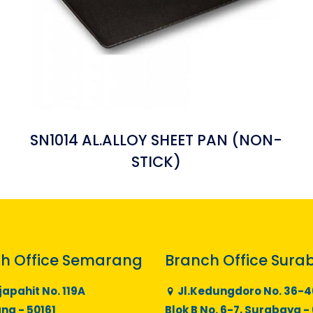
SN1014 AL.ALLOY SHEET PAN (NON-
STICK)
h Office Semarang
Branch Office Sura
japahit No. 119A
Jl.Kedungdoro No. 36-4
g - 50161
Blok B No. 6-7, Surabaya -