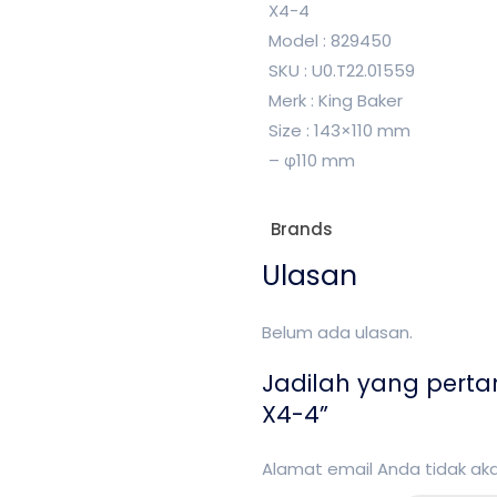
X4-4
Model : 829450
SKU : U0.T22.01559
Merk : King Baker
Size : 143×110 mm
– φ110 mm
Brands
Ulasan
Belum ada ulasan.
Jadilah yang pert
X4-4”
Alamat email Anda tidak akan