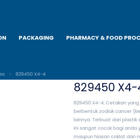
ON
PACKAGING
PHARMACY & FOOD PROC
es
829450 X4-4
829450 X4-
829450 X4-4, Cetakan yang
berbentuk zodiak cancer (ke
lainnya. Terbuat dari plast
ini sangat cocok bagi anda
maupun hiasan coklat dan m