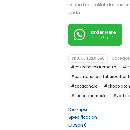
usaha kue, coklat dan min
anda
Order Here
Can I help you?
Kategor
SKU:
U0.T22.01559
#cakechocolatemould
#ca
#cetakanbubuktaburberbentu
#cetakankue
#chocolate
#sugaricingmould
#zodiac
Deskripsi
Specification
Ulasan
0