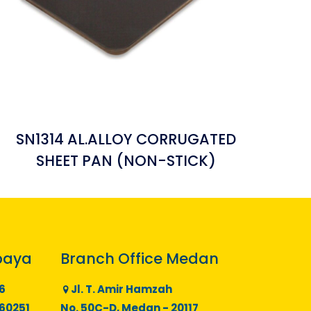
SN1314 AL.ALLOY CORRUGATED
SHEET PAN (NON-STICK)
baya
Branch Office Medan
6
Jl. T. Amir Hamzah
 60251
No. 50C-D, Medan - 20117