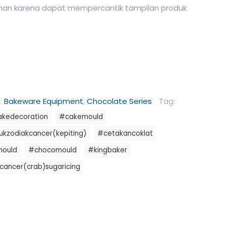
uman karena dapat mempercantik tampilan produk
i:
Bakeware Equipment
,
Chocolate Series
Tag:
kedecoration
#cakemould
kzodiakcancer(kepiting)
#cetakancoklat
mould
#chocomould
#kingbaker
cancer(crab)sugaricing