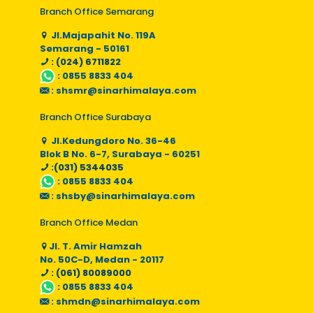
Branch Office Semarang
Jl.Majapahit No. 119A
Semarang - 50161
: (024) 6711822
:
0855 8833 404
:
shsmr@sinarhimalaya.com
Branch Office Surabaya
Jl.Kedungdoro No. 36-46
Blok B No. 6-7, Surabaya - 60251
:(031) 5344035
:
0855 8833 404
:
shsby@sinarhimalaya.com
Branch Office Medan
Jl. T. Amir Hamzah
No. 50C-D, Medan - 20117
: (061) 80089000
:
0855 8833 404
:
shmdn@sinarhimalaya.com