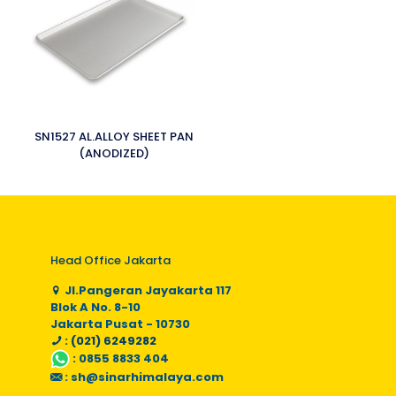
SN1527 AL.ALLOY SHEET PAN
(ANODIZED)
Head Office Jakarta
Jl.Pangeran Jayakarta 117
Blok A No. 8-10
Jakarta Pusat - 10730
: (021) 6249282
:
0855 8833 404
:
sh@sinarhimalaya.com