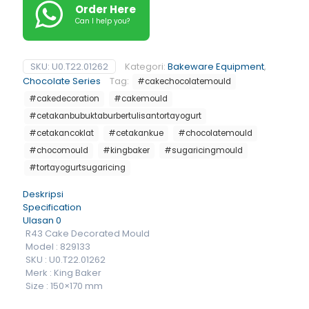
Order Here
Can I help you?
SKU:
U0.T22.01262
Kategori:
Bakeware Equipment
,
Chocolate Series
Tag:
#cakechocolatemould
#cakedecoration
#cakemould
#cetakanbubuktaburbertulisantortayogurt
#cetakancoklat
#cetakankue
#chocolatemould
#chocomould
#kingbaker
#sugaricingmould
#tortayogurtsugaricing
Deskripsi
Specification
Ulasan
0
R43 Cake Decorated Mould
Model : 829133
SKU : U0.T22.01262
Merk : King Baker
Size : 150×170 mm