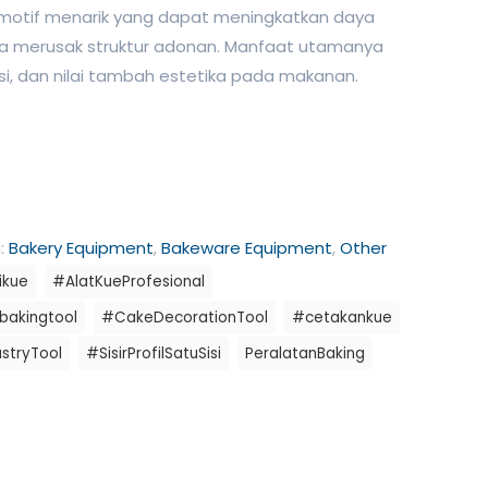
otif menarik yang dapat meningkatkan daya
anpa merusak struktur adonan. Manfaat utamanya
sisi, dan nilai tambah estetika pada makanan.
i:
Bakery Equipment
,
Bakeware Equipment
,
Other
ikue
#AlatKueProfesional
bakingtool
#CakeDecorationTool
#cetakankue
stryTool
#SisirProfilSatuSisi
PeralatanBaking