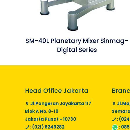
SM-40L Planetary Mixer Sinmag-
Digital Series
Head Office Jakarta
Branc
Jl.Pangeran Jayakarta 117
Jl.Ma
Blok A No. 8-10
Semaran
Jakarta Pusat - 10730
: (024
: (021) 6249282
:
085