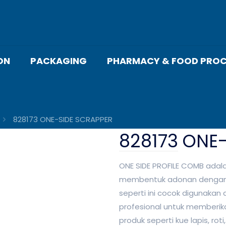
ON
PACKAGING
PHARMACY & FOOD PROC
828173 ONE-SIDE SCRAPPER
828173 ONE
ONE SIDE PROFILE COMB adal
membentuk adonan dengan p
seperti ini cocok digunakan d
profesional untuk memberik
produk seperti kue lapis, roti