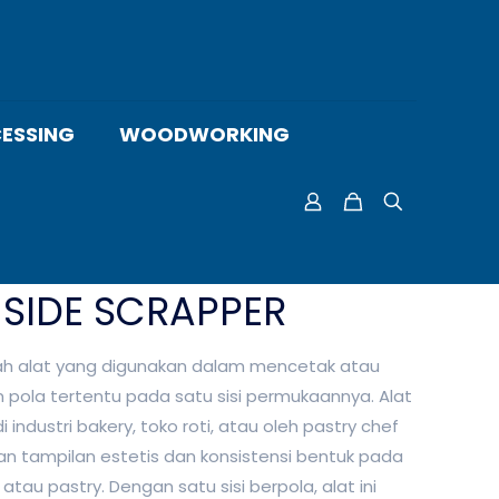
ESSING
WOODWORKING
-SIDE SCRAPPER
ah alat yang digunakan dalam mencetak atau
ola tertentu pada satu sisi permukaannya. Alat
i industri bakery, toko roti, atau oleh pastry chef
an tampilan estetis dan konsistensi bentuk pada
, atau pastry. Dengan satu sisi berpola, alat ini