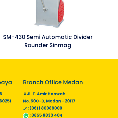
SM-430 Semi Automatic Divider
Rounder Sinmag
baya
Branch Office Medan
6
Jl. T. Amir Hamzah
 60251
No. 50C-D, Medan - 20117
: (061) 80089000
:
0855 8833 404