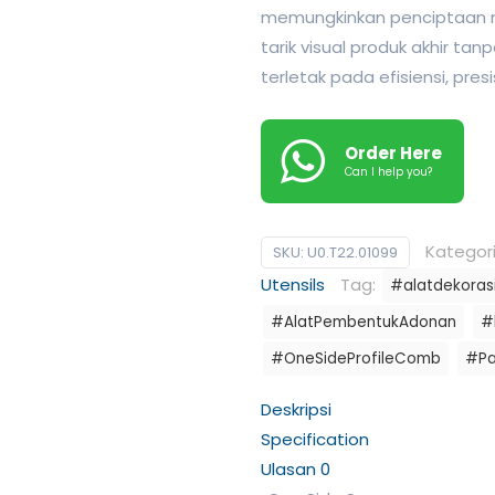
memungkinkan penciptaan m
tarik visual produk akhir t
terletak pada efisiensi, pre
Order Here
Can I help you?
Kategor
SKU:
U0.T22.01099
Utensils
Tag:
#alatdekoras
#AlatPembentukAdonan
#
#OneSideProfileComb
#Pa
Deskripsi
Specification
Ulasan
0