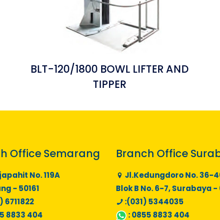
BLT-120/1800 BOWL LIFTER AND
TIPPER
h Office Semarang
Branch Office Sura
japahit No. 119A
Jl.Kedungdoro No. 36-4
g - 50161
Blok B No. 6-7, Surabaya -
) 6711822
:(031) 5344035
5 8833 404
:
0855 8833 404