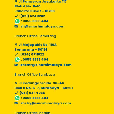
Jl.Pangeran Jayakarta 117
Blok A No. 8-10
Jakarta Pusat - 10730
: (021) 6249282
:
0855 8833 404
:
sh@sinarhimalaya.com
Branch Office Semarang
Jl.Majapahit No. 119A
Semarang - 50161
: (024) 6711822
:
0855 8833 404
:
shsmr@sinarhimalaya.com
Branch Office Surabaya
Jl.Kedungdoro No. 36-46
Blok B No. 6-7, Surabaya - 60251
:(031) 5344035
:
0855 8833 404
:
shsby@sinarhimalaya.com
Branch Office Medan