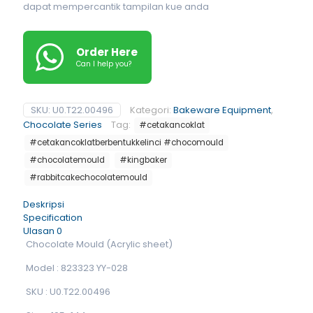
dapat mempercantik tampilan kue anda
Order Here
Can I help you?
SKU:
U0.T22.00496
Kategori:
Bakeware Equipment
,
Chocolate Series
Tag:
#cetakancoklat
#cetakancoklatberbentukkelinci #chocomould
#chocolatemould
#kingbaker
#rabbitcakechocolatemould
Deskripsi
Specification
Ulasan
0
Chocolate Mould (Acrylic sheet)
Model : 823323 YY-028
SKU : U0.T22.00496