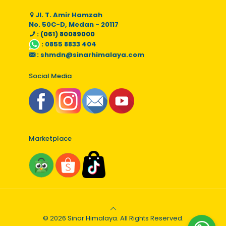
Jl. T. Amir Hamzah
No. 50C-D, Medan - 20117
: (061) 80089000
:
0855 8833 404
:
shmdn@sinarhimalaya.com
Social Media
Marketplace
© 2026 Sinar Himalaya. All Rights Reserved.