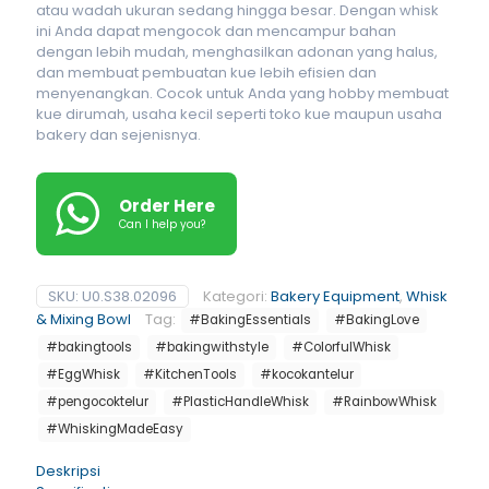
atau wadah ukuran sedang hingga besar. Dengan whisk
ini Anda dapat mengocok dan mencampur bahan
dengan lebih mudah, menghasilkan adonan yang halus,
dan membuat pembuatan kue lebih efisien dan
menyenangkan. Cocok untuk Anda yang hobby membuat
kue dirumah, usaha kecil seperti toko kue maupun usaha
bakery dan sejenisnya.
Order Here
Can I help you?
SKU:
U0.S38.02096
Kategori:
Bakery Equipment
,
Whisk
& Mixing Bowl
Tag:
#BakingEssentials
#BakingLove
#bakingtools
#bakingwithstyle
#ColorfulWhisk
#EggWhisk
#KitchenTools
#kocokantelur
#pengocoktelur
#PlasticHandleWhisk
#RainbowWhisk
#WhiskingMadeEasy
Deskripsi