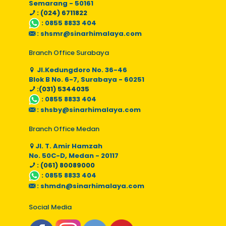
Semarang - 50161
: (024) 6711822
:
0855 8833 404
:
shsmr@sinarhimalaya.com
Branch Office Surabaya
Jl.Kedungdoro No. 36-46
Blok B No. 6-7, Surabaya - 60251
:(031) 5344035
:
0855 8833 404
:
shsby@sinarhimalaya.com
Branch Office Medan
Jl. T. Amir Hamzah
No. 50C-D, Medan - 20117
: (061) 80089000
:
0855 8833 404
:
shmdn@sinarhimalaya.com
Social Media