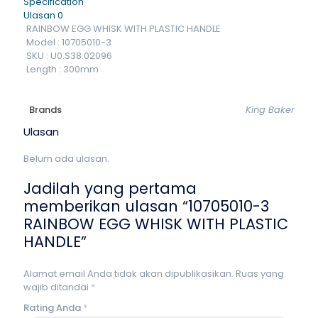
Specification
Ulasan
0
RAINBOW EGG WHISK WITH PLASTIC HANDLE
Model : 10705010-3
SKU : U0.S38.02096
Length : 300mm
Brands
King Baker
Ulasan
Belum ada ulasan.
Jadilah yang pertama
memberikan ulasan “10705010-3
RAINBOW EGG WHISK WITH PLASTIC
HANDLE”
Alamat email Anda tidak akan dipublikasikan.
Ruas yang
wajib ditandai
*
Rating Anda
*