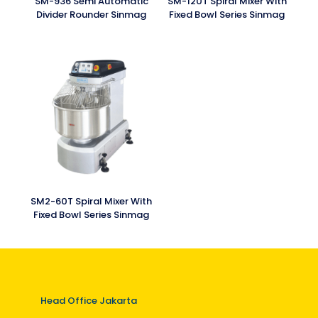
SM-936 Semi Automatic
SM-120T Spiral Mixer With
Divider Rounder Sinmag
Fixed Bowl Series Sinmag
SM2-60T Spiral Mixer With
Fixed Bowl Series Sinmag
Head Office Jakarta