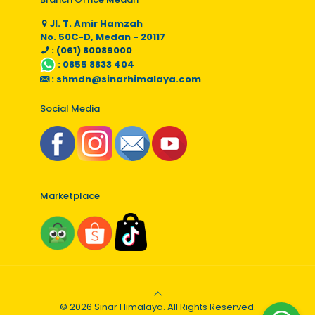
Jl. T. Amir Hamzah
No. 50C-D, Medan - 20117
: (061) 80089000
:
0855 8833 404
:
shmdn@sinarhimalaya.com
Social Media
Marketplace
© 2026 Sinar Himalaya. All Rights Reserved.