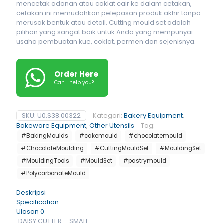
mencetak adonan atau coklat cair ke dalam cetakan,
cetakan ini memudahkan pelepasan produk akhir tanpa
merusak bentuk atau detail. Cutting mould set adalah
pilihan yang sangat baik untuk Anda yang mempunyai
usaha pembuatan kue, coklat, permen dan sejenisnya.
Order Here
Can I help you?
SKU:
U0.S38.00322
Kategori:
Bakery Equipment
,
Bakeware Equipment
,
Other Utensils
Tag:
#BakingMoulds
#cakemould
#chocolatemould
#ChocolateMoulding
#CuttingMouldSet
#MouldingSet
#MouldingTools
#MouldSet
#pastrymould
#PolycarbonateMould
Deskripsi
Specification
Ulasan
0
DAISY CUTTER – SMALL