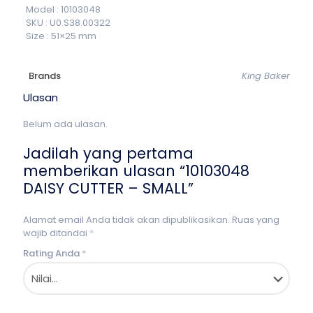
Model : 10103048
SKU : U0.S38.00322
Size : 51×25 mm
Brands
King Baker
Ulasan
Belum ada ulasan.
Jadilah yang pertama
memberikan ulasan “10103048
DAISY CUTTER – SMALL”
Alamat email Anda tidak akan dipublikasikan.
Ruas yang
wajib ditandai
*
Rating Anda
*