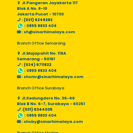
Jl.Pangeran Jayakarta 117
Blok A No. 8-10
Jakarta Pusat - 10730
: (021) 6249282
:
0855 8833 404
:
sh@sinarhimalaya.com
Branch Office Semarang
Jl.Majapahit No. 119A
Semarang - 50161
: (024) 6711822
:
0855 8833 404
:
shsmr@sinarhimalaya.com
Branch Office Surabaya
Jl.Kedungdoro No. 36-46
Blok B No. 6-7, Surabaya - 60251
:(031) 5344035
:
0855 8833 404
:
shsby@sinarhimalaya.com
Branch Office Medan