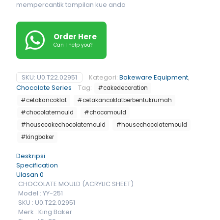
mempercantik tampilan kue anda
Order Here
Can I help you?
SKU:
U0.T22.02951
Kategori:
Bakeware Equipment
,
Chocolate Series
Tag:
#cakedecoration
#cetakancoklat
#cetakancoklatberbentukrumah
#chocolatemould
#chocomould
#housecakechocolatemould
#housechocolatemould
#kingbaker
Deskripsi
Specification
Ulasan
0
CHOCOLATE MOULD (ACRYLIC SHEET)
Model : YY-251
SKU : U0.T22.02951
Merk : King Baker