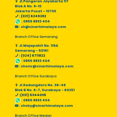
Jl.Pangeran Jayakarta 117
Blok A No. 8-10
Jakarta Pusat - 10730
: (021) 6249282
:
0855 8833 404
:
sh@sinarhimalaya.com
Branch Office Semarang
Jl.Majapahit No. 119A
Semarang - 50161
: (024) 6711822
:
0855 8833 404
:
shsmr@sinarhimalaya.com
Branch Office Surabaya
Jl.Kedungdoro No. 36-46
Blok B No. 6-7, Surabaya - 60251
:(031) 5344035
:
0855 8833 404
:
shsby@sinarhimalaya.com
Branch Office Medan