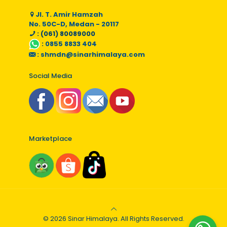
Jl. T. Amir Hamzah
No. 50C-D, Medan - 20117
: (061) 80089000
:
0855 8833 404
:
shmdn@sinarhimalaya.com
Social Media
Marketplace
© 2026 Sinar Himalaya. All Rights Reserved.