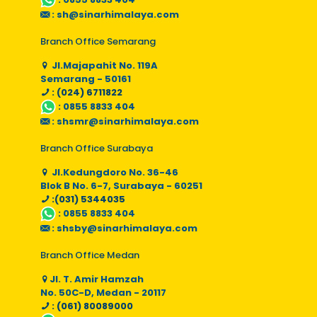
:
sh@sinarhimalaya.com
Branch Office Semarang
Jl.Majapahit No. 119A
Semarang - 50161
: (024) 6711822
:
0855 8833 404
:
shsmr@sinarhimalaya.com
Branch Office Surabaya
Jl.Kedungdoro No. 36-46
Blok B No. 6-7, Surabaya - 60251
:(031) 5344035
:
0855 8833 404
:
shsby@sinarhimalaya.com
Branch Office Medan
Jl. T. Amir Hamzah
No. 50C-D, Medan - 20117
: (061) 80089000