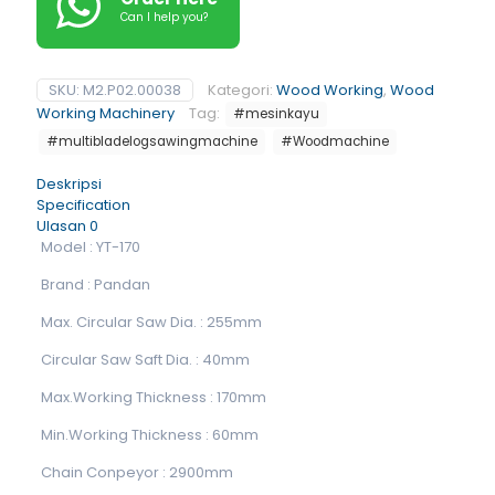
Can I help you?
SKU:
M2.P02.00038
Kategori:
Wood Working
,
Wood
Working Machinery
Tag:
#mesinkayu
#multibladelogsawingmachine
#Woodmachine
Deskripsi
Specification
Ulasan
0
Model : YT-170
Brand : Pandan
Max. Circular Saw Dia. : 255mm
Circular Saw Saft Dia. : 40mm
Max.Working Thickness : 170mm
Min.Working Thickness : 60mm
Chain Conpeyor : 2900mm