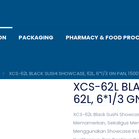
ON
PACKAGING
PHARMACY & FOOD PROC
XCS-62L BLACK SUSHI SHOWCASE, 62L, 6*1/3 GN PAN, 1500
XCS-62L BL
62L, 6*1/3 G
XCS-62L Black Sushi Showc
Memamerkan, Sekaligus Menj
Menggunakan Showcase Ini P