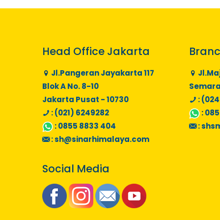
Head Office Jakarta
Branc
Jl.Pangeran Jayakarta 117
Jl.Ma
Blok A No. 8-10
Semaran
Jakarta Pusat - 10730
: (024
: (021) 6249282
:
085
:
0855 8833 404
:
shs
:
sh@sinarhimalaya.com
Social Media