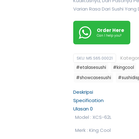
Kualitasnya, Dan Pastinya Pe
Varian Rasa Dari Sushi Yang 
Order Here
Can I help you?
Kategor
SKU:
M5.S65.00021
#etalasesushi
#kingcool
#showcasesushi
#sushidis
Deskripsi
Specification
Ulasan
0
Model : XCS-62L
Merk : King Cool