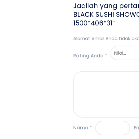
Jadilah yang pert
BLACK SUSHI SHOWCA
1500*406*31”
Alamat email Anda tidak akan
Rating Anda
*
Nama
*
E