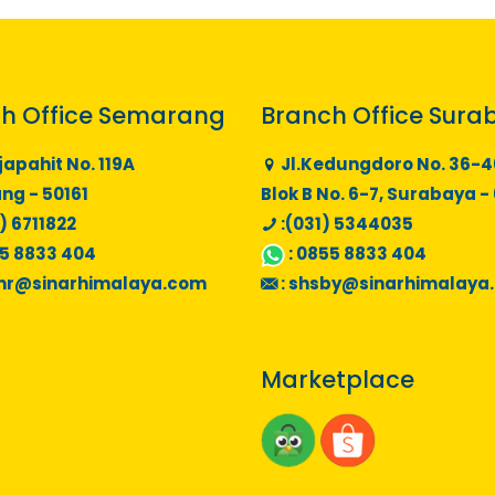
h Office Semarang
Branch Office Sura
japahit No. 119A
Jl.Kedungdoro No. 36-4
g - 50161
Blok B No. 6-7, Surabaya -
) 6711822
:(031) 5344035
5 8833 404
:
0855 8833 404
mr@sinarhimalaya.com
:
shsby@sinarhimalaya
Marketplace