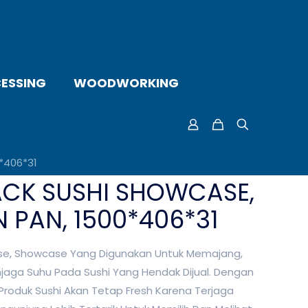
ESSING
WOODWORKING
*406*31
ACK SUSHI SHOWCASE,
N PAN, 1500*406*31
ase, Showcase Yang Digunakan Untuk Memajang,
aga Suhu Pada Sushi Yang Hendak Dijual. Dengan
roduk Sushi Akan Tetap Fresh Karena Terjaga