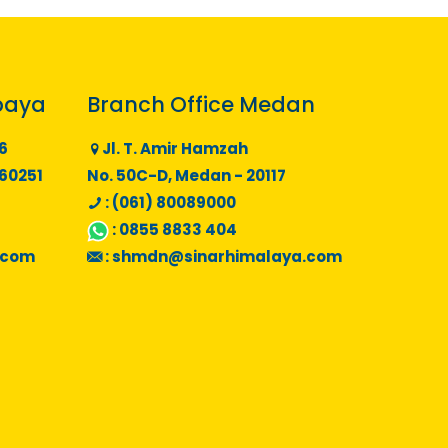
baya
Branch Office Medan
6
Jl. T. Amir Hamzah
 60251
No. 50C-D, Medan - 20117
: (061) 80089000
:
0855 8833 404
.com
:
shmdn@sinarhimalaya.com