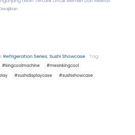
ngunjung Lebih Tertarik Untuk Memilih Dan Melihat
Disajikan
i:
Refrigeration Series
,
Sushi Showcase
Tag:
#kingcoolmachine
#mesinkingcool
play
#sushidisplaycase
#sushishowcase