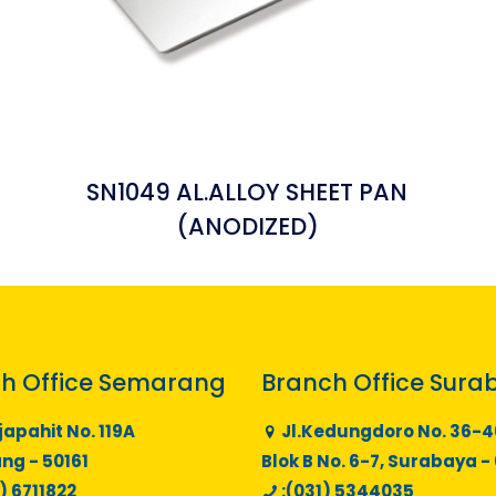
SN1049 AL.ALLOY SHEET PAN
(ANODIZED)
h Office Semarang
Branch Office Sura
japahit No. 119A
Jl.Kedungdoro No. 36-4
g - 50161
Blok B No. 6-7, Surabaya -
) 6711822
:(031) 5344035