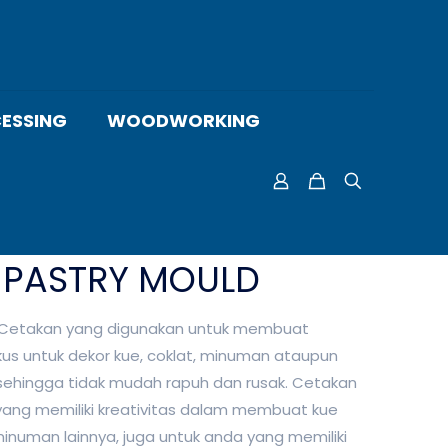
ESSING
WOODWORKING
C PASTRY MOULD
 Cetakan yang digunakan untuk membuat
kus untuk dekor kue, coklat, minuman ataupun
ik sehingga tidak mudah rapuh dan rusak. Cetakan
 yang memiliki kreativitas dalam membuat kue
inuman lainnya, juga untuk anda yang memiliki