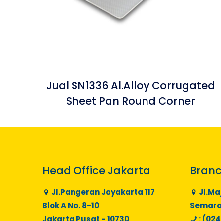
Jual SN1336 Al.Alloy Corrugated
Sheet Pan Round Corner
Head Office Jakarta
Branc
Jl.Pangeran Jayakarta 117
Jl.Ma
Blok A No. 8-10
Semaran
Jakarta Pusat - 10730
: (024