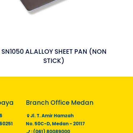
SN1050 AL.ALLOY SHEET PAN (NON
STICK)
baya
Branch Office Medan
6
Jl. T. Amir Hamzah
 60251
No. 50C-D, Medan - 20117
: (061) 80089000