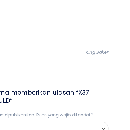
King Baker
ama memberikan ulasan “X37
ULD”
 dipublikasikan.
Ruas yang wajib ditandai
*