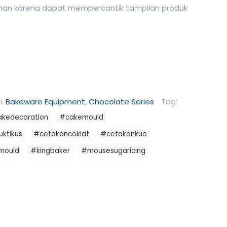
uman karena dapat mempercantik tampilan produk
i:
Bakeware Equipment
,
Chocolate Series
Tag:
kedecoration
#cakemould
ktikus
#cetakancoklat
#cetakankue
mould
#kingbaker
#mousesugaricing