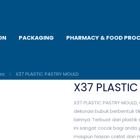
ON
PACKAGING
PHARMACY & FOOD PROC
es
X37 PLASTIC PASTRY MOULD
X37 PLASTI
X37 PLASTIC PASTRY MOULD,
dekorasi bubuk berbentuk ti
lainnya. Terbuat dari plast
ini sangat cocok bagi anda
maupun hiasan coklat dan m