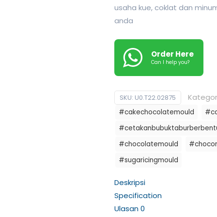
usaha kue, coklat dan min
anda
Order Here
Can I help you?
Kategor
SKU:
U0.T22.02875
#cakechocolatemould
#ca
#cetakanbubuktaburberbentu
#chocolatemould
#choco
#sugaricingmould
Deskripsi
Specification
Ulasan
0