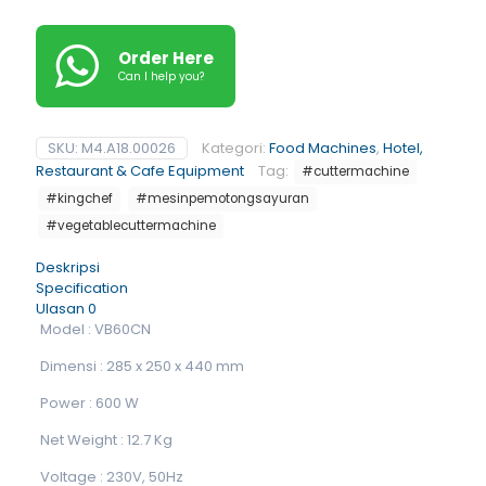
Order Here
Can I help you?
SKU:
M4.A18.00026
Kategori:
Food Machines
,
Hotel,
Restaurant & Cafe Equipment
Tag:
#cuttermachine
#kingchef
#mesinpemotongsayuran
#vegetablecuttermachine
Deskripsi
Specification
Ulasan
0
Model : VB60CN
Dimensi : 285 x 250 x 440 mm
Power : 600 W
Net Weight : 12.7 Kg
Voltage : 230V, 50Hz