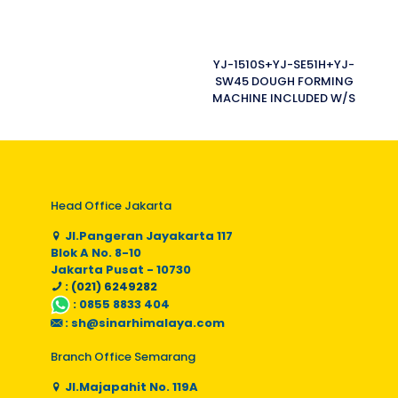
YJ-1510S+YJ-SE51H+YJ-
SW45 DOUGH FORMING
MACHINE INCLUDED W/S
Head Office Jakarta
Jl.Pangeran Jayakarta 117
Blok A No. 8-10
Jakarta Pusat - 10730
: (021) 6249282
:
0855 8833 404
:
sh@sinarhimalaya.com
Branch Office Semarang
Jl.Majapahit No. 119A