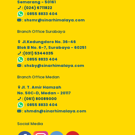
Semarang - 50161
: (024) 6711822
:
0855 8833 404
:
shsmr@sinarhimalaya.com
Branch Office Surabaya
Jl.Kedungdoro No. 36-46
Blok B No. 6-7, Surabaya - 60251
:(031) 5344035
:
0855 8833 404
:
shsby@sinarhimalaya.com
Branch Office Medan
Jl. T. Amir Hamzah
No. 50C-D, Medan - 20117
: (061) 80089000
:
0855 8833 404
:
shmdn@sinarhimalaya.com
Social Media