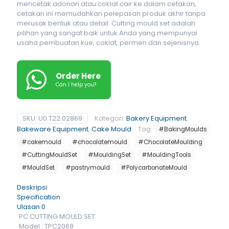
mencetak adonan atau coklat cair ke dalam cetakan,
cetakan ini memudahkan pelepasan produk akhir tanpa
merusak bentuk atau detail. Cutting mould set adalah
pilihan yang sangat baik untuk Anda yang mempunyai
usaha pembuatan kue, coklat, permen dan sejenisnya.
Order Here
Can I help you?
SKU:
U0.T22.02869
Kategori:
Bakery Equipment
,
Bakeware Equipment
,
Cake Mould
Tag:
#BakingMoulds
#cakemould
#chocolatemould
#ChocolateMoulding
#CuttingMouldSet
#MouldingSet
#MouldingTools
#MouldSet
#pastrymould
#PolycarbonateMould
Deskripsi
Specification
Ulasan
0
PC CUTTING MOULD SET
Model : TPC2069