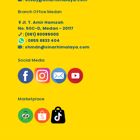
Branch Office Medan
Jl. T. Amir Hamzah
No. 50C-D, Medan - 20117
: (061) 80089000
:
0855 8833 404
:
shmdn@sinarhimalaya.com
Social Media
Marketplace