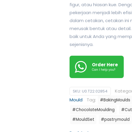
figur, atau hiasan kue. Den
pekerjaan menjadi lebih efi
dalam cetakan, cetakan ini
merusak bentuk atau detail.
baik untuk Anda yang memp
sejenisnya.
Order Here
Can I help you?
Kategor
SKU:
U0.T22.02854
Mould
Tag:
#BakingMoulds
#ChocolateMoulding
#Cut
#MouldSet
#pastrymould