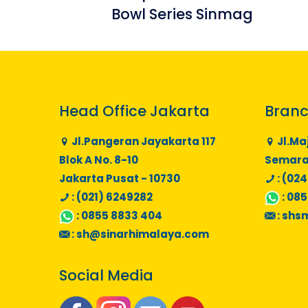
Bowl Series Sinmag
Head Office Jakarta
Branc
Jl.Pangeran Jayakarta 117
Jl.Ma
Blok A No. 8-10
Semaran
Jakarta Pusat - 10730
: (024
: (021) 6249282
:
085
:
0855 8833 404
:
shs
:
sh@sinarhimalaya.com
Social Media