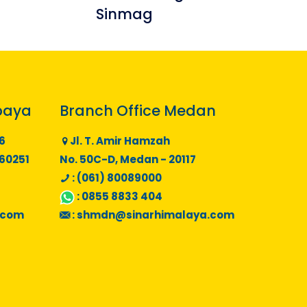
Sinmag
baya
Branch Office Medan
6
Jl. T. Amir Hamzah
 60251
No. 50C-D, Medan - 20117
: (061) 80089000
:
0855 8833 404
.com
:
shmdn@sinarhimalaya.com