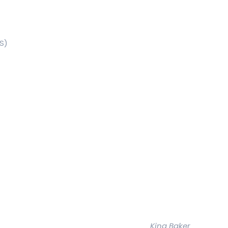
S)
King Baker