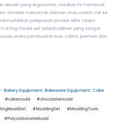
gan desain yang ergonomis, cetakan ini membuat
sien. Setelah mencetak adonan atau coklat cair ke
 memudahkan pelepasan produk akhir tanpa
 Cutting mould set adalah pilihan yang sangat
unyai usaha pembuatan kue, coklat, permen dan
i:
Bakery Equipment
,
Bakeware Equipment
,
Cake
#cakemould
#chocolatemould
tingMouldSet
#MouldingSet
#MouldingTools
#PolycarbonateMould