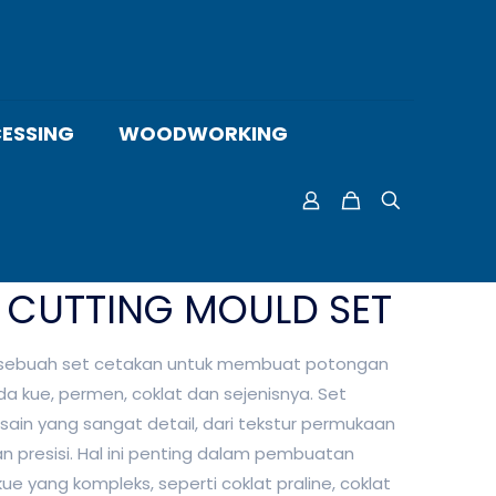
ESSING
WOODWORKING
 CUTTING MOULD SET
 sebuah set cetakan untuk membuat potongan
da kue, permen, coklat dan sejenisnya. Set
sain yang sangat detail, dari tekstur permukaan
n presisi. Hal ini penting dalam pembuatan
e yang kompleks, seperti coklat praline, coklat