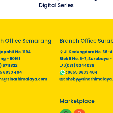
Digital Series
h Office Semarang
Branch Office Sura
japahit No. 119A
Jl.Kedungdoro No. 36-4
g - 50161
Blok B No. 6-7, Surabaya -
) 6711822
:(031) 5344035
5 8833 404
:
0855 8833 404
mr@sinarhimalaya.com
:
shsby@sinarhimalaya
Marketplace