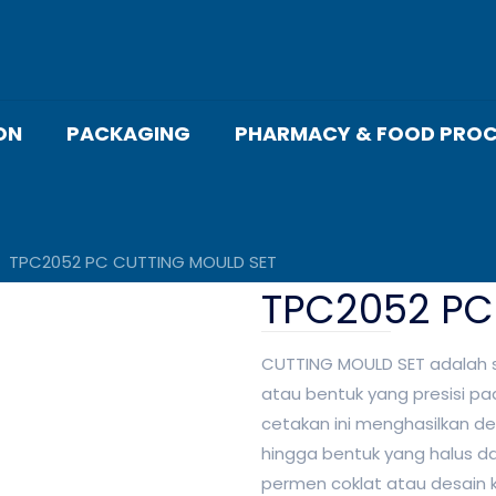
ON
PACKAGING
PHARMACY & FOOD PROC
TPC2052 PC CUTTING MOULD SET
TPC2052 PC
CUTTING MOULD SET adalah
atau bentuk yang presisi pa
cetakan ini menghasilkan de
hingga bentuk yang halus da
permen coklat atau desain ku